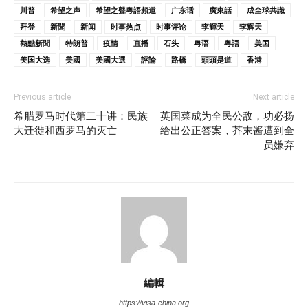
川普
希望之声
希望之聲粵語頻道
广东话
廣東話
成全球共識
拜登
新聞
新闻
时事热点
时事评论
李輝天
李辉天
熱點新聞
特朗普
疫情
直播
石头
粤语
粵語
美国
美国大选
美國
美國大選
評論
路橋
頭頭是道
香港
Previous article
Next article
希腊罗马时代第二十讲：民族
英国菜成为全民公敌，功必扬
大迁徙和西罗马的灭亡
给出公正答案，芥末酱遭到全
员嫌弃
編輯
https://visa-china.org