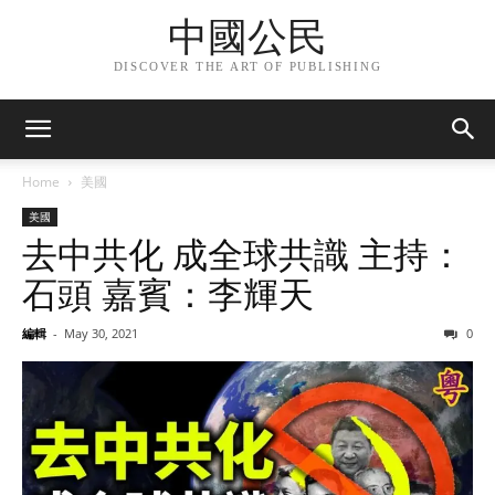
中國公民
DISCOVER THE ART OF PUBLISHING
Home
美國
美國
去中共化 成全球共識 主持：
石頭 嘉賓：李輝天
編輯
-
May 30, 2021
0