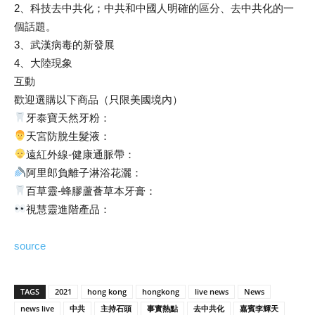
2、科技去中共化；中共和中國人明確的區分、去中共化的一
個話題。
3、武漢病毒的新發展
4、大陸現象
互動
歡迎選購以下商品（只限美國境內）
牙泰寶天然牙粉：
天宮防脫生髮液：
遠紅外線-健康通脈帶：
阿里郎負離子淋浴花灑：
百草靈-蜂膠蘆薈草本牙膏：
視慧靈進階產品：
source
TAGS
2021
hong kong
hongkong
live news
News
news live
中共
主持石頭
事實熱點
去中共化
嘉賓李輝天