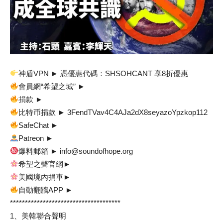
神盾VPN ► 憑優惠代碼：SHSOHCANT 享8折優惠
會員網“希望之城” ►
捐款 ►
比特币捐款 ► 3FendTVav4C4AJa2dX8seyazoYpzkop112
SafeChat ►
Patreon ►
爆料郵箱 ► info@soundofhope.org
希望之聲官網►
美國境內捐車►
自動翻牆APP ►
*************************************
1、美韓聯合聲明