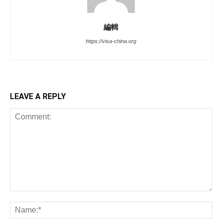
編輯
https://visa-china.org
LEAVE A REPLY