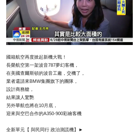
國籍航空再度掀起新機大戰！
長榮航空第一架波音787夢幻客機，
在美國查爾斯頓的波音工廠，交機了，
業者還請來BMW集團旗下的團隊，
設計商務艙，
結果讓人驚艷
另外華航也將在10月底，
迎來與空巴合作的A350-900彩繪客機
全新單元【 與民同行 政治測謊機】►