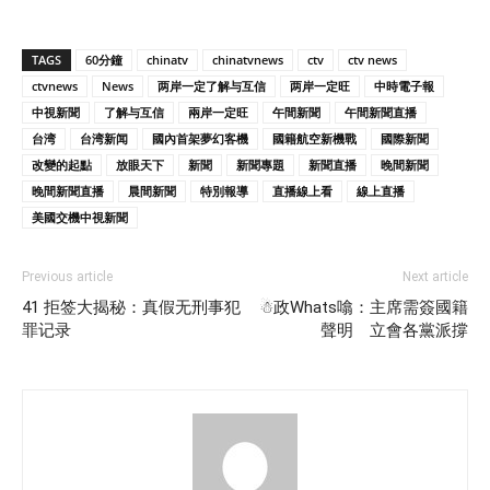
TAGS
60分鐘
chinatv
chinatvnews
ctv
ctv news
ctvnews
News
两岸一定了解与互信
两岸一定旺
中時電子報
中視新聞
了解与互信
兩岸一定旺
午間新聞
午間新聞直播
台湾
台湾新闻
國內首架夢幻客機
國籍航空新機戰
國際新聞
改變的起點
放眼天下
新聞
新聞專題
新聞直播
晚間新聞
晚間新聞直播
晨間新聞
特別報導
直播線上看
線上直播
美國交機中視新聞
Previous article
Next article
41 拒签大揭秘：真假无刑事犯
☃政Whats噏：主席需簽國籍
罪记录
聲明 立會各黨派撐