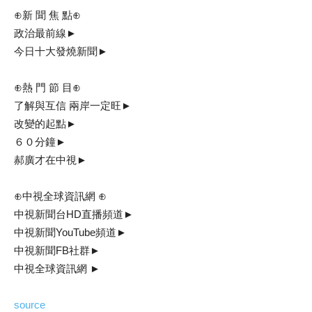
⊕新 聞 焦 點⊕
政治最前線►
今日十大發燒新聞►
⊕熱 門 節 目⊕
了解與互信 兩岸一定旺►
改變的起點►
６０分鐘►
郝廣才在中視►
⊕中視全球資訊網 ⊕
中視新聞台HD直播頻道►
中視新聞YouTube頻道►
中視新聞FB社群►
中視全球資訊網 ►
source