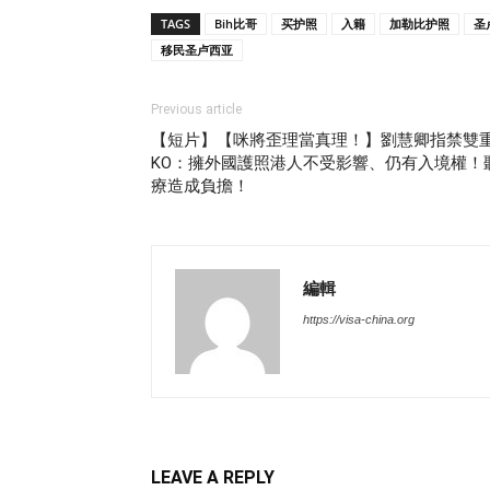
TAGS
Bih比哥
买护照
入籍
加勒比护照
圣
移民圣卢西亚
Previous article
【短片】【咪將歪理當真理！】劉慧卿指禁雙
KO：擁外國護照港人不受影響、仍有入境權！
療造成負擔！
編輯
https://visa-china.org
LEAVE A REPLY