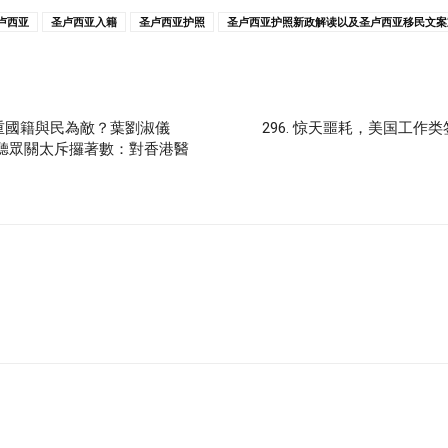
卢西亚
圣卢西亚入籍
圣卢西亚护照
圣卢西亚护照新政解读以及圣卢西亚移民文案
重國籍與民為敵？葉劉淑儀
296. 惊天噩耗，美国工
聽眾關太斥攞著數：對香港醫