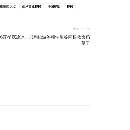
重要知识点
圣卢西亚移民
小国护照
移民
Next article
作类签证彻底凉凉，只剩旅游签和学生签两根救命稻
草了