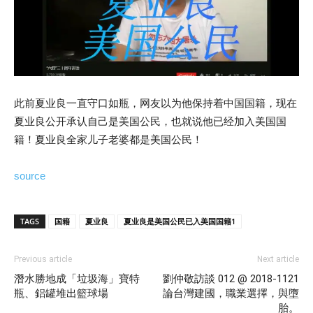
此前夏业良一直守口如瓶，网友以为他保持着中国国籍，现在
夏业良公开承认自己是美国公民，也就说他已经加入美国国
籍！夏业良全家儿子老婆都是美国公民！
source
TAGS
国籍
夏业良
夏业良是美国公民已入美国国籍1
Previous article
Next article
潛水勝地成「垃圾海」寶特
劉仲敬訪談 012 @ 2018-1121
瓶、鋁罐堆出籃球場
論台灣建國，職業選擇，與墮
胎。