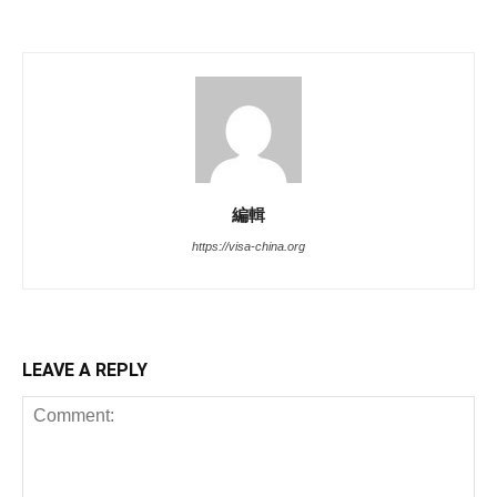
編輯
https://visa-china.org
LEAVE A REPLY