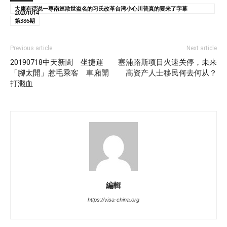
大康有话说一尊南巡欺世盗名的习氏改革台湾小心川普真的要来了字幕
20201014
第386期
Previous article
Next article
20190718中天新聞 坐捷運
塞浦路斯项目火速关停，未来
「腳太開」惹毛乘客 車廂開
高资产人士移民何去何从？
打濺血
編輯
https://visa-china.org