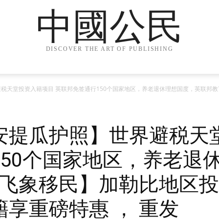
中國公民
DISCOVER THE ART OF PUBLISHING
税天堂投资入籍项目 英联邦免签通行150个国家地区，养老退休理想国度，英联邦教育
安提瓜护照】世界避税天
150个国家地区，养老退
u小飞象移民】加勒比地区
享重磅特惠 ， 重发