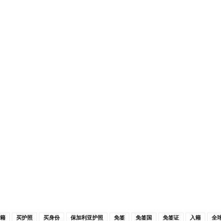
籍
买护照
买身份
保加利亚护照
免签
免签国
免签证
入籍
全