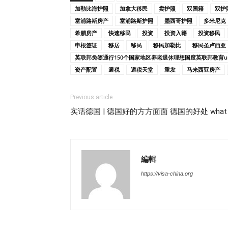
加勒比海护照
加拿大移民
卖护照
双国籍
双护
塞浦路斯房产
塞浦路斯护照
墨西哥护照
多米尼克
希腊房产
快速移民
投资
投资入籍
投资移民
申根签证
移居
移民
移民加勒比
移民圣卢西亚
英联邦免签通行150个国家地区养老退休理想国度英联邦教育
资产配置
避税
避税天堂
重发
马来西亚房产
Previous article
实话德国 | 德国好的方方面面 德国的好处 what is g
編輯
https://visa-china.org