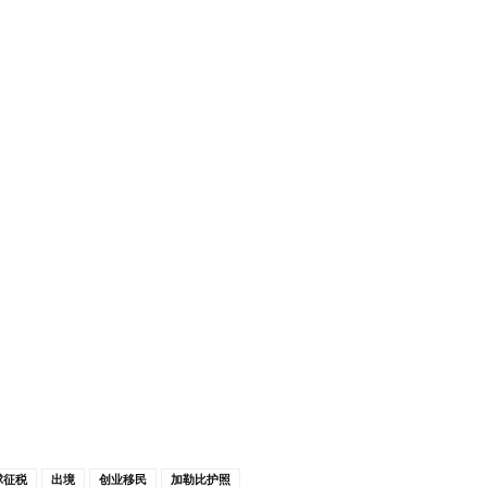
球征税
出境
创业移民
加勒比护照