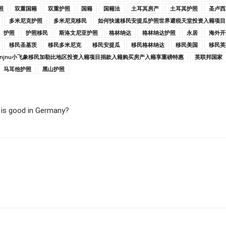
照
双重国籍
双重护照
国籍
国籍法
土耳其房产
土耳其护照
圣卢西
多米尼克护照
多米尼克移民
如何快速移民安提瓜护照世界避税天堂投资入籍项目
护照
护照移民
斯洛文尼亚护照
格林纳达
格林纳达护照
永居
海外开
移民圣基茨
移民多米尼克
移民安提瓜
移民格林纳达
移民美国
移民英
unjnu小飞象移民加勒比地区投资入籍项目捐款入籍购买房产入籍享重磅特惠
英联邦国家
马耳他护照
黑山护照
ood in Germany?