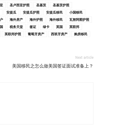
亚
圣卢西亚护照
圣基茨
圣基茨护照
安提瓜
安提瓜护照
安提瓜移民
小国移民
户
海外房产
海外护照
海外移民
瓦努阿图护照
国
税务天堂
签证
绿卡
英国
英联邦
英联邦护照
葡萄牙房产
西班牙房产
购房移民
Next article
美国移民之怎么做美国签证面试准备上？