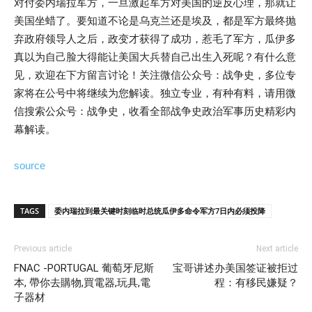
对付委内瑞拉军方，一旦激起军方对美国的逆反心理，那就让
美国坐蜡了。要知道不论是乌克兰还是埃及，都是军方最终抛
弃政府领导人之后，政变才获得了成功，惹毛了军方，瓜伊多
真以为自己脸大得能让美国大兵替自己出生入死呢？有什么意
见，欢迎在下方留言讨论！关注微信公众号：战争史，多位专
家将在公号中将继续为您解读。独立专业，有种有料，请用微
信搜索公众号：战争史，收看全部战争史政治军事历史精彩内
幕解读。
source
TAGS
委内瑞拉到最关键时刻临时总统瓜伊多命令军方7日内必须投降
Previous article
Next article
FNAC -PORTUGAL 葡萄牙尼斯
宝哥讲述办美国签证被拒过
本, 帶你去購物,買電器,玩具,電
程：有移民嫌疑？
子器材