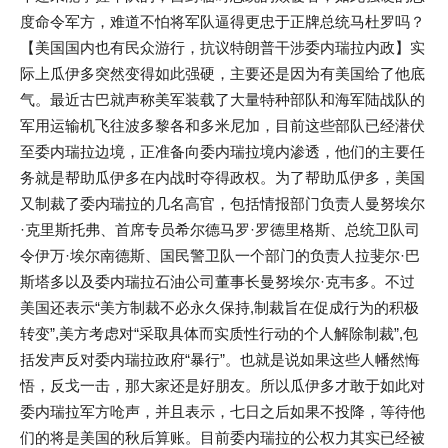
度命令军方，难道不怕将军队逼得更忠于正牌总统马杜罗吗？
【美国国内也有民众游行，抗议特朗普干涉委内瑞拉内政】实
际上瓜伊多突然变得如此强硬，主要还是因为有美国给了他底
气。最近古巴就声称美军装载了大量特种部队和海军陆战队的
军用运输机飞往波多黎各和多米尼加，目前这些部队已经潜伏
至委内瑞拉边境，正准备向委内瑞拉境内渗透，他们的主要任
务就是帮助瓜伊多在内战时夺得政权。为了帮助瓜伊多，美国
又制裁了委内瑞拉的几名高官，包括情报部门负责人曼努埃尔
·克里斯托弗、首席专员希尔德马罗·罗德里格斯、总统卫队司
令伊万·埃尔南德斯、国民警卫队一个部门的负责人拉斐尔·巴
斯塔多以及委内瑞拉石油公司董事长曼努埃尔·克韦多。不过
美国还表示“美方制裁不必永久保持,制裁旨在促成行为的积极
转变”,美方考虑对“采取具体而实质性行动的个人解除制裁”,包
括发声反对委内瑞拉政府“暴行”。也就是说如果这些人幡然悔
悟，反戈一击，那大家还是好朋友。所以瓜伊多才敢于如此对
委内瑞拉军方呛声，并且表示，七日之后如果不投降，等待他
们的将是美国的秋后算账。目前委内瑞拉的公权力其实已经被