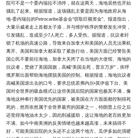
院可不是一个委内瑞拉不消停，就在这两天，海地居然也开始
骚乱了起来。根据报道，这场骚乱主要是因为海地政府从海
地-委内瑞拉的Petrocaribe基金会“窃取巨额资金”。报道指出，
大量示威者走上首都太子港，并与维护秩序的警察发生冲突，
引发骚乱，造成至少7人死亡，多人受伤。据报道，抗议者封
锁了机场的高速公路，导致来自加拿大和美国的人员无法乘机
离开。美国和加拿大都采取了紧急行动，美国方面已经警告美
国公民不要前往海地，加拿大关闭了在当地的大使馆。海地的
抗议者，焚烧了美国国旗，高喊“美国去死，普京万岁”，疾呼
俄罗斯出面帮助海地摆脱美国的控制。根据报道，海地抗议者
高喊美国滚出去的口号，要求总统若弗内尔•莫伊兹下台。美
国对全世界的吸血模式让这些美国后院的国家也极其不满，像
海地这种奉行美国优先的国家，被美国在方方面面都控制得死
死的，然而依然属于全世界最穷的国家之一，特朗普上任之后
还觉得海地油水太少，因此削减援助，这让海地的老百姓更加
不满。如今中南美洲的反美情绪也越来越高涨，未来搞得不
好，可能美国后院的火头还不止这两个地方。瓜伊多如此强硬