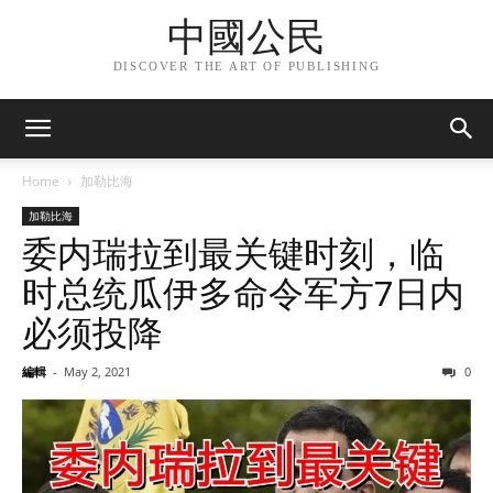
中國公民
DISCOVER THE ART OF PUBLISHING
Home
加勒比海
加勒比海
委内瑞拉到最关键时刻，临
时总统瓜伊多命令军方7日内
必须投降
編輯
-
May 2, 2021
0