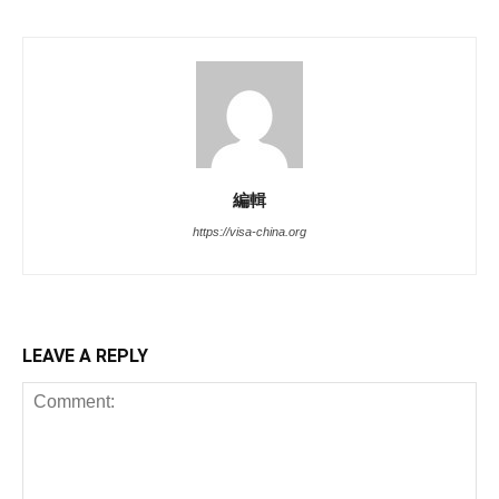
編輯
https://visa-china.org
LEAVE A REPLY