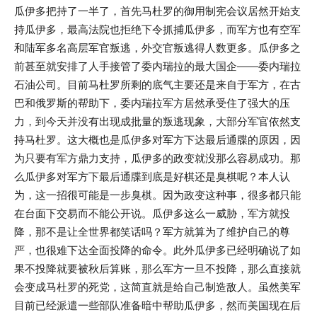
瓜伊多把持了一半了，首先马杜罗的御用制宪会议居然开始支
持瓜伊多，最高法院也拒绝下令抓捕瓜伊多，而军方也有空军
和陆军多名高层军官叛逃，外交官叛逃得人数更多。瓜伊多之
前甚至就安排了人手接管了委内瑞拉的最大国企——委内瑞拉
石油公司。目前马杜罗所剩的底气主要还是来自于军方，在古
巴和俄罗斯的帮助下，委内瑞拉军方居然承受住了强大的压
力，到今天并没有出现成批量的叛逃现象，大部分军官依然支
持马杜罗。这大概也是瓜伊多对军方下达最后通牒的原因，因
为只要有军方鼎力支持，瓜伊多的政变就没那么容易成功。那
么瓜伊多对军方下最后通牒到底是好棋还是臭棋呢？本人认
为，这一招很可能是一步臭棋。因为政变这种事，很多都只能
在台面下交易而不能公开说。瓜伊多这么一威胁，军方就投
降，那不是让全世界都笑话吗？军方就算为了维护自己的尊
严，也很难下达全面投降的命令。此外瓜伊多已经明确说了如
果不投降就要被秋后算账，那么军方一旦不投降，那么直接就
会变成马杜罗的死党，这简直就是给自己制造敌人。虽然美军
目前已经派遣一些部队准备暗中帮助瓜伊多，然而美国现在后