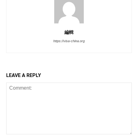
編輯
https://visa-china.org
LEAVE A REPLY