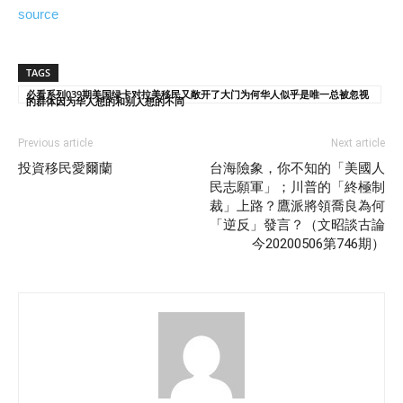
source
TAGS
必看系列039期美国绿卡对拉美移民又敞开了大门为何华人似乎是唯一总被忽视
的群体因为华人想的和别人想的不同
Previous article
Next article
投資移民愛爾蘭
台海險象，你不知的「美國人
民志願軍」；川普的「終極制
裁」上路？鷹派將領喬良為何
「逆反」發言？（文昭談古論
今20200506第746期）