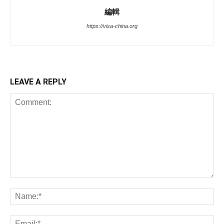
編輯
https://visa-china.org
LEAVE A REPLY