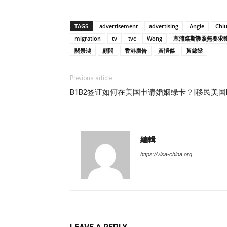
TAGS
advertisement
advertising
Angie
Chi
migration
tv
tvc
Wong
塞浦路斯護照無要求
關景鴻
顧問
香港廣告
黃愷傑
黃錦燊
Previous article
B1B2签证如何在美国申请婚姻绿卡？|移民美国Marria
編輯
https://visa-china.org