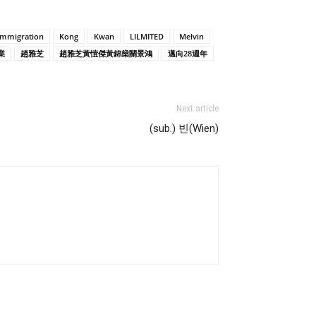
immigration
Kong
Kwan
LILMITED
Melvin
業
趙雅芝
趙雅芝黃愷傑黃錦燊關景鴻
邁向28週年
Next article
(sub.) 빈(Wien)