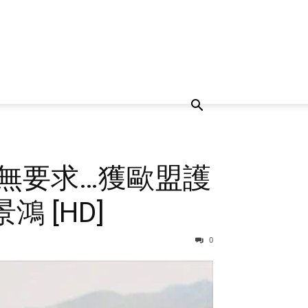
…無要求…獲歐盟護
 [HD]
0