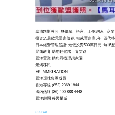
塞浦路斯護照: 無學歷、語言、工作經驗、商業
投資25萬歐元國家債券, 租或買房產5年, 四代
日本經營管理簽證: 最低投資500萬日元, 無
景鴻教育 助您輕鬆踏上青雲路
景鴻置業 助您尋找理想家園
景鴻移民
EK IMMIGRATION
景鴻環球集團成員
香港專線 (852) 2369 1844
國內熱線 (86) 400 888 4448
景鴻顧問 移民權威
source