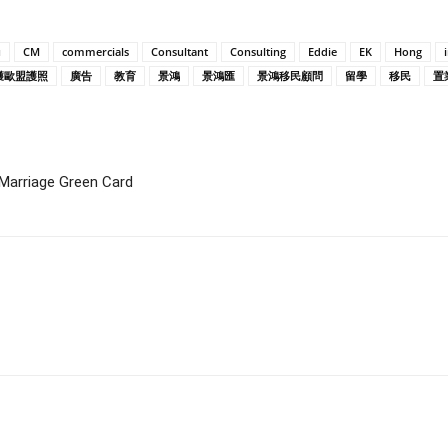
u
CM
commercials
Consultant
Consulting
Eddie
EK
Hong
獲歐盟護照
廣告
教育
景鴻
景鴻匯
景鴻移民顧問
留學
移民
置
ge Green Card