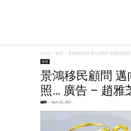
Home
歐洲
景鴻移民顧問 邁向28週年 塞浦路斯護照
歐洲
景鴻移民顧問 邁
照… 廣告 – 趙
編輯
-
April 25, 2021