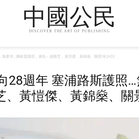
中國公民
DISCOVER THE ART OF PUBLISHING
…無要求…獲歐盟護照… 廣告 – 趙雅芝、黃愷傑、黃錦燊、關景鴻 [HD]
向28週年 塞浦路斯護照
雅芝、黃愷傑、黃錦燊、關景鴻