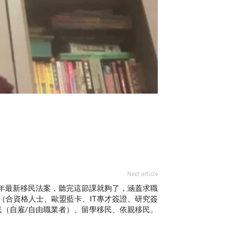
Next article
0年最新移民法案，聽完這節課就夠了，涵蓋求職
（合資格人士、歐盟藍卡、IT專才簽證、研究簽
民（自雇/自由職業者）、留學移民、依親移民。