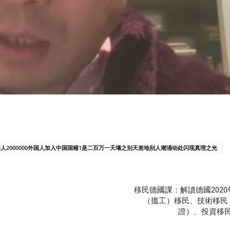
2000000外国人加入中国国籍1是二百万一天壤之别天差地别人潮涌动处闪现真理之光
移民德國課：解讀德國202
（搵工）移民、技術移民
證）、投資移