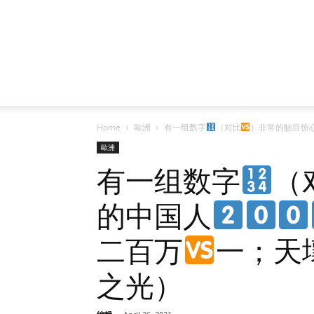
Home
歐洲
有一组数字
（对比
）非常的触目惊
歐洲
有一组数字
（
的中国人
二百万
一；天
之光）