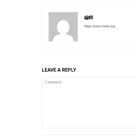
編輯
https://visa-china.org
LEAVE A REPLY