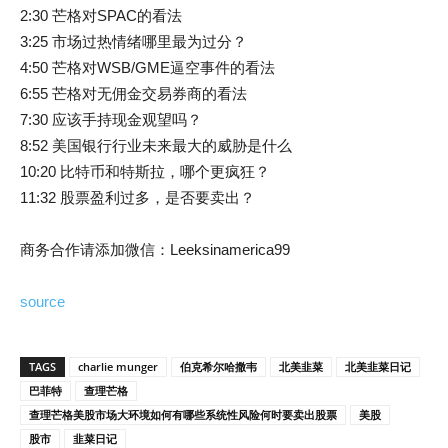
2:30 芒格对SPAC的看法
3:25 市场过热情绪哪里最为过分？
4:50 芒格对WSB/GME逼空事件的看法
6:55 芒格对无佣金交易券商的看法
7:30 应该手持现金观望吗？
8:52 美国银行行业未来最大的威胁是什么
10:20 比特币和特斯拉，哪个更疯狂？
11:32 股票盈利过多，是否要卖出？
商务合作请添加微信：Leeksinamerica99
source
TAGS
charlie munger
伯克希尔哈撒韦
北美韭菜
北美韭菜日记
巴菲特
查理芒格
查理芒格美股市场大环境如何有哪些系统性风险何时要卖出股票
美股
股市
韭菜日记