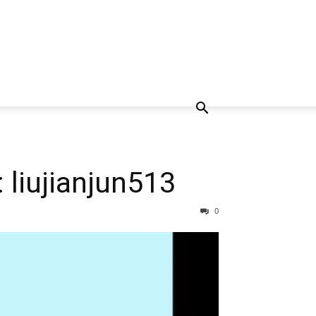
ianjun513
0