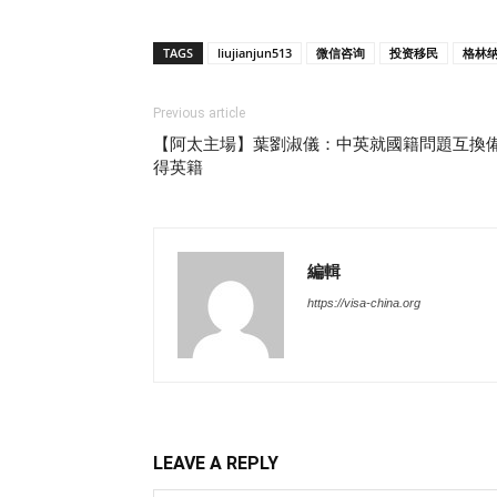
TAGS
liujianjun513
微信咨询
投资移民
格林
Previous article
【阿太主場】葉劉淑儀：中英就國籍問題互換備
得英籍
編輯
https://visa-china.org
LEAVE A REPLY