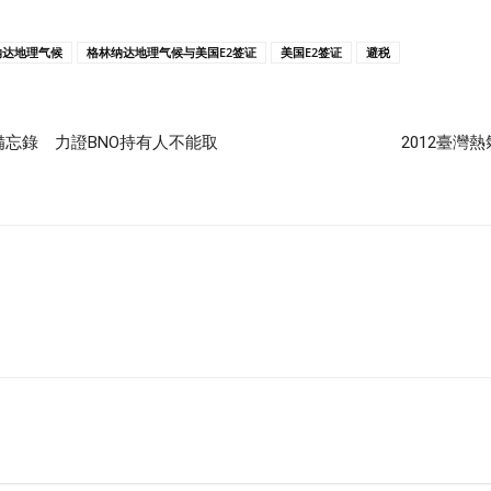
纳达地理气候
格林纳达地理气候与美国E2签证
美国E2签证
避税
忘錄 力證BNO持有人不能取
2012臺