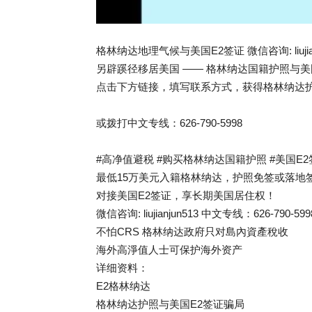
格林纳达地理气候与美国E2签证 微信咨询: liujianjun5
另辟蹊径移居美国 —— 格林纳达国籍护照与美
点击下方链接，填写联系方式，获得格林纳达护
或拨打中文专线：626-790-5998
#高净值避税 #购买格林纳达国籍护照 #美国E2
最低15万美元入籍格林纳达，护照免签或落地签
对接美国E2签证，享长期美国居住权！
微信咨询: liujianjun513 中文专线：626-790-599
不怕CRS 格林纳达政府只对島內資產稅收
海外高淨值人士可保护海外资产
详细资料：
E2格林纳达
格林纳达护照与美国E2签证骗局