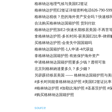
格林纳达地理气候与美国E2签证
格林纳达护照E2签证详细资料电话626-790-599
格林纳达税收？您的海外资产安全吗？快速移民
合法购买格林纳达国籍护照 货到付款
格林纳达护照加E2-快速长期移居美国-不再苦等
拿格林纳达护照-多长时间-获美国E2比率-律师
买格林纳达护照-会丧失中国国籍吗
格林纳达国籍护照-1人申请-4代获益
拿格林纳达国籍护照-有效保护海外资产
申请格林纳达国籍护照要多少钱？透明可靠
北京到格林納達要多久？多少錢？
另辟蹊径移居美国 —— 格林纳达国籍护照与美
#多长时间能拿格林纳达护照 #美国E2签证比率 #高净值避税
#格林纳达护照 #加勒比海护照 #圣基茨护照 #
#购买格林纳达国籍护照
source