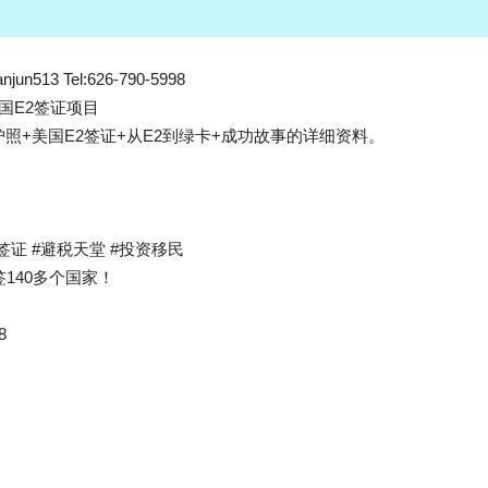
13 Tel:626-790-5998
国E2签证项目
照+美国E2签证+从E2到绿卡+成功故事的详细资料。
签证 #避税天堂 #投资移民
140多个国家！
8