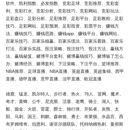
软件、凯利指数、必发指数、竞彩足球、竞彩推荐、竞彩套
利、竞彩打水、竞彩分析、竞彩技巧、竞彩网站、竞彩玩法、
足彩盘口、足彩分析、足彩推荐、足彩平台、足彩教程、足彩
技巧、足彩网站、足彩预测、足彩投资、彩票平台、赚钱方
法、赚钱技巧、赚钱思路、赚钱app、赚钱平台、赚钱网站、
百家乐技巧、百家乐稳赢、百家乐缆法、百家乐看路、百家乐
打法、百家乐实战、投注策略、投注技巧、投注方法、赢钱方
法、赢钱秘笈、赌博平台套利、赌博赢钱技巧、赌博输了怎么
办、赌博经历、赌博套利、下注策略、下注平台、篮球推荐、
NBA推荐、足球直播、NBA直播、英超直播、英超集锦、西甲
直播、德甲直播、意甲直播、法甲直播、欧冠直播
雄鹿、猛龙、凯尔特人、步行者、热火、76人、篮网、魔术、
奇才、黄蜂、公牛、尼克斯、活塞、老鹰、骑士、湖人、快
船、掘金、火箭、雷霆、爵士、独行侠、开拓者、灰熊、太
阳、马刺、国王、鹈鹕、森林狼、勇士、布莱顿、水晶宫、西
布罗姆维奇、伯恩利、谢菲尔德联队、托特纳姆热刺、曼彻斯