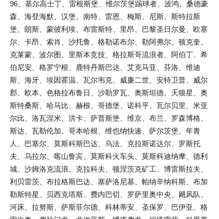
96、基尔高士丁、雷根斯堡、维尔茨堡踢球者、波鸿、桑德豪
森、海登海默、汉堡、南特、雷恩、梅斯、尼斯、斯特拉斯
堡、朗斯、蒙彼利埃、布雷斯特、里昂、巴黎圣日尔曼、欧塞
尔、卡昂、索肖、沙托鲁、格勒诺布尔、勒阿弗尔、顿克奎、
克莱蒙、波尔图、里斯本竞技、格拉斯哥流浪者、阿伯丁、希
伯尼安、格罗宁根、鹿特丹斯巴达、艾克马亚、芬洛、维迪
斯、海牙、埃因霍温、瓦尔韦克、威廉二世、安特卫普、威尔
郡、欧本、色格拉布鲁日、沙勒罗瓦、奥斯坦德、天狼星、奥
斯特桑斯、哈马比、赫根、哥德堡、诺科平、瓦尔贝里、米亚
尔比、洛瓦涅米、洪卡、萨普斯堡、维京、布兰、罗森博格、
斯达、瓦勒伦加、哥本哈根、维也纳快速、萨尔茨堡、年青
人、巴塞尔、莫斯科斯巴达、乌法、克拉斯诺达尔、罗斯托
夫、乌拉尔、喀山鲁宾、莫斯科火车头、莫斯科迪纳摩、德利
城、沙姆洛克流浪、克拉科夫、顿涅茨克矿工、博雷斯拉夫、
利贝雷茨、布拉格斯巴达、塞萨洛尼基、帕纳辛纳科斯、布加
勒斯特星、贝西克塔斯、费内巴切、罗萨里奥中央、飓风队、
河床、拉努斯、萨斯菲尔德、科林蒂安、圣保罗、巴伊亚、格