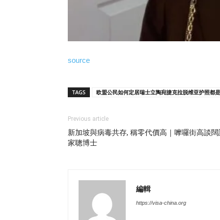
source
TAGS
欧盟公民如何定居瑞士立陶宛捷克拉脱维亚护照都是假
Previous article
新加坡與病毒共存, 稱零代價高｜嚤囉街高談闊
家聰博士
編輯
https://visa-china.org