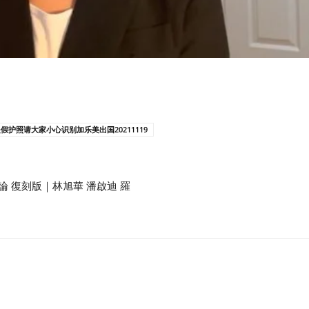
护照请大家小心识别加乐美出国20211119
論 復刻版｜林旭華 潘啟迪 羅