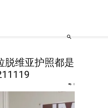
拉脱维亚护照都是
1119
0