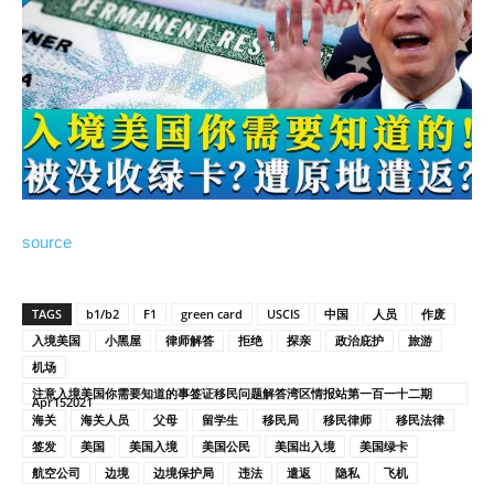
source
TAGS
b1/b2
F1
green card
USCIS
中国
人员
作废
入境美国
小黑屋
律师解答
拒绝
探亲
政治庇护
旅游
机场
注意入境美国你需要知道的事签证移民问题解答湾区情报站第一百一十二期
Apr152021
海关
海关人员
父母
留学生
移民局
移民律师
移民法律
签发
美国
美国入境
美国公民
美国出入境
美国绿卡
航空公司
边境
边境保护局
违法
遣返
隐私
飞机