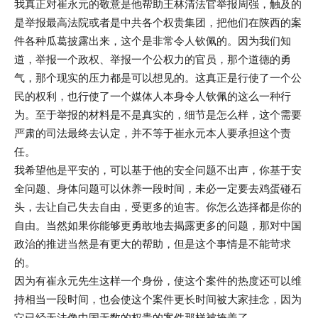
我真正对崔永元的敬意是他帮助王林清法官举报周强，触及的
是举报最高法院或者是中共各个权贵集团，把他们在陕西的案
件各种瓜葛披露出来，这个是非常令人钦佩的。因为我们知
道，举报一个政权、举报一个公权力的官员，那个道德的勇
气，那个现实的压力都是可以想见的。这真正是行使了一个公
民的权利，也行使了一个媒体人本身令人钦佩的这么一种行
为。至于举报的材料是不是真实的，细节是怎么样，这个需要
严肃的司法最终去认定，并不等于崔永元本人要承担这个责
任。
我希望他是平安的，可以基于他的安全问题不出声，你基于安
全问题、身体问题可以休养一段时间，未必一定要去鸡蛋碰石
头，去让自己失去自由，受更多的迫害。你怎么选择都是你的
自由。当然如果你能够更勇敢地去揭露更多的问题，那对中国
政治的推进当然是有更大的帮助，但是这个事情是不能苛求
的。
因为有崔永元先生这样一个身份，使这个案件的热度还可以维
持相当一段时间，也会使这个案件更长时间被大家挂念，因为
它已经无法像中国无数的权贵的案件那样被掩盖了。