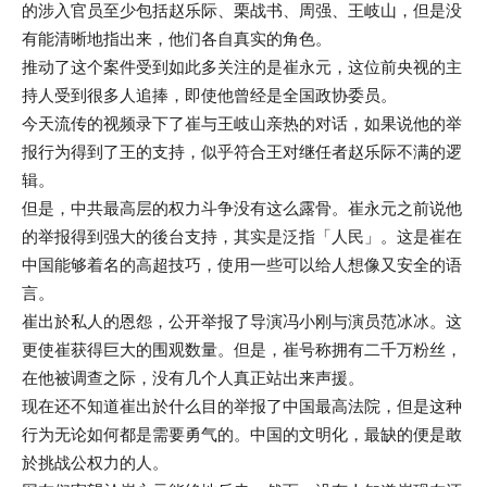
的涉入官员至少包括赵乐际、栗战书、周强、王岐山，但是没
有能清晰地指出来，他们各自真实的角色。
推动了这个案件受到如此多关注的是崔永元，这位前央视的主
持人受到很多人追捧，即使他曾经是全国政协委员。
今天流传的视频录下了崔与王岐山亲热的对话，如果说他的举
报行为得到了王的支持，似乎符合王对继任者赵乐际不满的逻
辑。
但是，中共最高层的权力斗争没有这么露骨。崔永元之前说他
的举报得到强大的後台支持，其实是泛指「人民」。这是崔在
中国能够着名的高超技巧，使用一些可以给人想像又安全的语
言。
崔出於私人的恩怨，公开举报了导演冯小刚与演员范冰冰。这
更使崔获得巨大的围观数量。但是，崔号称拥有二千万粉丝，
在他被调查之际，没有几个人真正站出来声援。
现在还不知道崔出於什么目的举报了中国最高法院，但是这种
行为无论如何都是需要勇气的。中国的文明化，最缺的便是敢
於挑战公权力的人。