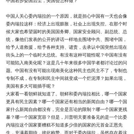
中国若步委国后尘，美国会怎样做？
中国人关心委内瑞拉的一个原因，就是担心中国有一天也会像
委内瑞拉这样：经济上出现膨胀，社会上出现失控。在那个时
候大家也希望届时的美国国务卿、国家安全顾问、副总统、总
统，像他们发表的公开的讲话一样地去围堵中共、围堵中国，
给予人道救援，给予各种支持、谴责，去承认中国突然出现在
街头上的一个临时大总统。有没有这种可能性呢？中国有没有
可能陷入南美化呢？这是几十年来很多中国学者都讨论过的问
题。中国有没有可能出现南美化这种民主也民主不了，专制也
专制不成，在专制和民主中间就变成一个烂泥潭？如果出现，
美国有多大可能插手呢？
大家看一看朝鲜就知道了。朝鲜和委内瑞拉相比，哪一个国家
更具有民主因素？哪一个国家还有相当的新闻自由？哪一个国
家什么新闻自由都没有，完全是言论的限制？哪一个国家更残
暴？哪一个国家宽容？但是，川普明天要准备见的是一个比委
内瑞拉这个国家要糟糕不知道多少倍的国家的元首金正恩先
生，充满着期待，彼此称赞。而对于委内瑞拉，虽然存在着这