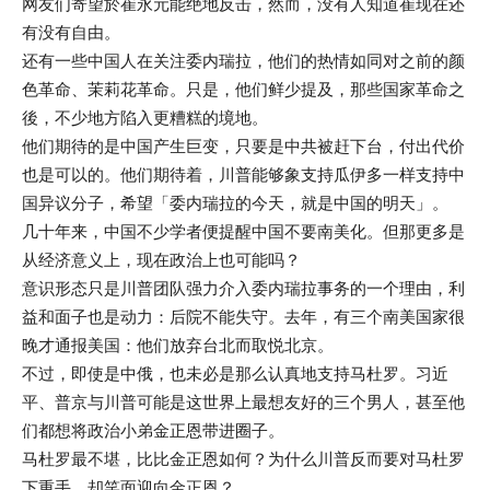
网友们寄望於崔永元能绝地反击，然而，没有人知道崔现在还
有没有自由。
还有一些中国人在关注委内瑞拉，他们的热情如同对之前的颜
色革命、茉莉花革命。只是，他们鲜少提及，那些国家革命之
後，不少地方陷入更糟糕的境地。
他们期待的是中国产生巨变，只要是中共被赶下台，付出代价
也是可以的。他们期待着，川普能够象支持瓜伊多一样支持中
国异议分子，希望「委内瑞拉的今天，就是中国的明天」。
几十年来，中国不少学者便提醒中国不要南美化。但那更多是
从经济意义上，现在政治上也可能吗？
意识形态只是川普团队强力介入委内瑞拉事务的一个理由，利
益和面子也是动力：后院不能失守。去年，有三个南美国家很
晚才通报美国：他们放弃台北而取悦北京。
不过，即使是中俄，也未必是那么认真地支持马杜罗。习近
平、普京与川普可能是这世界上最想友好的三个男人，甚至他
们都想将政治小弟金正恩带进圈子。
马杜罗最不堪，比比金正恩如何？为什么川普反而要对马杜罗
下重手，却笑面迎向金正恩？