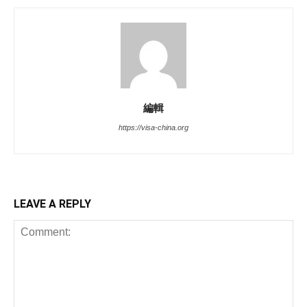
編輯
https://visa-china.org
LEAVE A REPLY