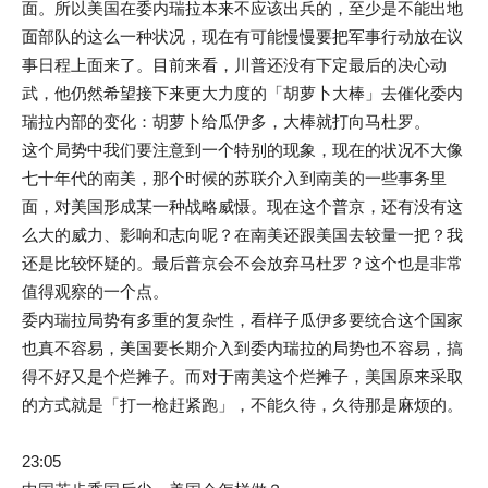
面。所以美国在委内瑞拉本来不应该出兵的，至少是不能出地
面部队的这么一种状况，现在有可能慢慢要把军事行动放在议
事日程上面来了。目前来看，川普还没有下定最后的决心动
武，他仍然希望接下来更大力度的「胡萝卜大棒」去催化委内
瑞拉内部的变化：胡萝卜给瓜伊多，大棒就打向马杜罗。
这个局势中我们要注意到一个特别的现象，现在的状况不大像
七十年代的南美，那个时候的苏联介入到南美的一些事务里
面，对美国形成某一种战略威慑。现在这个普京，还有没有这
么大的威力、影响和志向呢？在南美还跟美国去较量一把？我
还是比较怀疑的。最后普京会不会放弃马杜罗？这个也是非常
值得观察的一个点。
委内瑞拉局势有多重的复杂性，看样子瓜伊多要统合这个国家
也真不容易，美国要长期介入到委内瑞拉的局势也不容易，搞
得不好又是个烂摊子。而对于南美这个烂摊子，美国原来采取
的方式就是「打一枪赶紧跑」，不能久待，久待那是麻烦的。
23:05