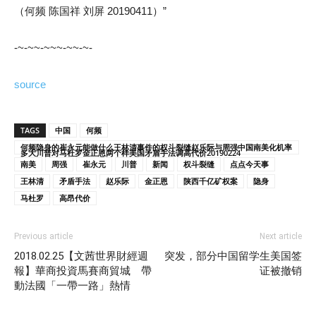
（何频 陈国祥 刘屏 20190411）”
-~-~~-~~~-~~-~-
source
TAGS
中国
何频
何频隐身的崔永元能做什么王林清事件的权斗裂缝赵乐际与周强中国南美化机率
多大川普对马杜罗金正恩两个样美国矛盾手法调高代价20190224
南美
周强
崔永元
川普
新闻
权斗裂缝
点点今天事
王林清
矛盾手法
赵乐际
金正恩
陕西千亿矿权案
隐身
马杜罗
高昂代价
Previous article
Next article
2018.02.25【文茜世界財經週
突发，部分中国留学生美国签
報】華商投資馬賽商貿城 帶
证被撤销
動法國「一帶一路」熱情