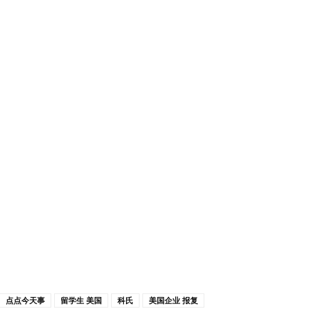
点点今天事
留学生 美国
科氏
美国企业 报复