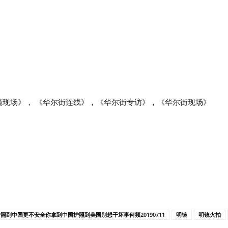
镜现场》， 《华尔街连线》，《华尔街专访》，《华尔街现场》
照到中国更不安全你拿到中国护照到美国别想干坏事何频20190711
明镜
明镜火拍