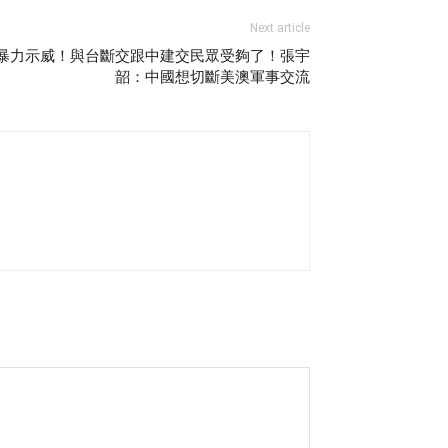
Next article
府暴力示威！與台斷交跟中建交民眾受夠了！張宇
韶：中國想切斷美澳軍事交流