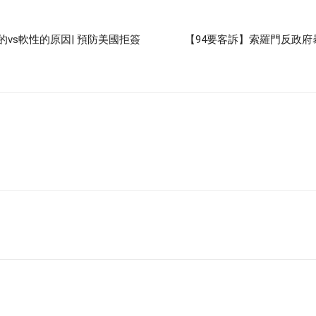
的vs軟性的原因| 預防美國拒簽
【94要客訴】索羅門反政