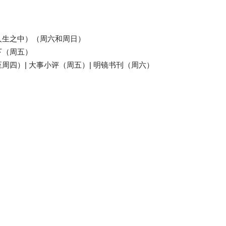
（人生之中）（周六和周日）
下（周五）
至周四）| 大事小评（周五）| 明镜书刊（周六）