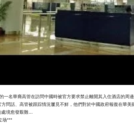
團的一名華裔高管在訪問中國時被官方要求禁止離開其入住酒店的周
官方問話、高管被跟踪情況屢見不鮮，他們對於中國政府報復在華美
的處境愈發艱難…
场***