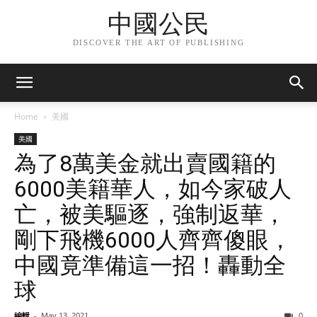
中國公民
DISCOVER THE ART OF PUBLISHING
Home
美國
美國
為了8萬美金就出賣國籍的
6000美籍華人，如今家破人
亡，被美驅逐，強制返華，
剛下飛機6000人齊齊傻眼，
中國竟準備這一招！轟動全
球
編輯
-
May 13, 2021
0