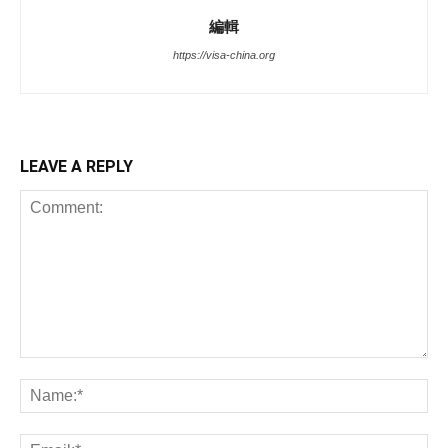
編輯
https://visa-china.org
LEAVE A REPLY