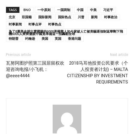
TAGS
BNO
一中原则
一国两制
中国
中美
习近平
北京
双国籍
国际新闻
国际热点
川普
新闻
时事政治
时事新闻
时事点评
时事热点
為了8萬美金就出賣國籍的6000美籍華人如今家破人亡被美驅逐強制返華剛下飛
機6000人齊齊傻眼中國竟準備這一招轟動全球
特朗普
约翰逊
美国
英国
香港问题
Previous article
Next article
瓦努阿图护照第三国居留权欢
2018马耳他投资公民要求（个
迎咨询电报/小飞机：
人投资者计划) – MALTA
@eeee4444
CITIZENSHIP BY INVESTMENT
REQUIREMENTS