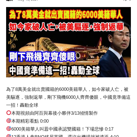
為了8萬美金就出賣國籍的6000美籍華人，如今家破人亡，被
美驅逐，強制返華，剛下飛機6000人齊齊傻眼，中國竟準備這
一招！轟動全球
本期視頻由阿百與幕後小夥伴3/13傾情製作
本期精彩看點 0:00
6000美籍華人叫囂中國承認雙國籍！下場悲慘 0:17
12香港人拿BNO移居英國，還沒出機場就被遣返 4:10