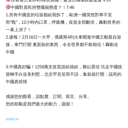
中國對居民持雙國籍態度？！7:46
1.所有中國造的垃圾都給我拆了，歐洲一國突然對華不宣
而“戰”，12小時內口罩，呼吸機，疫苗全部斷供，轟動世界的
一幕上演了！
2.捷報！2月16日一大早，俄羅斯4列火車開進中國王毅親自迎
接，車門打開 裏面裝的東西，令全世界都不敢相信！轟動全
中國
3.中國真好騙！1258萬支疫苗說給就給，難以置信 坑走中國疫
苗轉手白送美利堅，北京罕見笑而不語，集裝箱打開：該死的
中國真狡猾
感謝您的觀看，請點贊、訂閱、留言、分享。
您的鼓勵是我們最大的動力，謝謝！
source