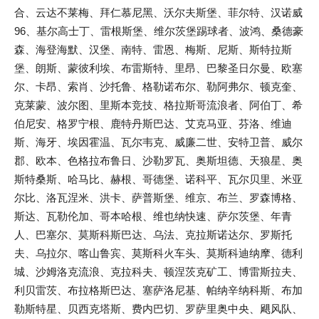
合、云达不莱梅、拜仁慕尼黑、沃尔夫斯堡、菲尔特、汉诺威
96、基尔高士丁、雷根斯堡、维尔茨堡踢球者、波鸿、桑德豪
森、海登海默、汉堡、南特、雷恩、梅斯、尼斯、斯特拉斯
堡、朗斯、蒙彼利埃、布雷斯特、里昂、巴黎圣日尔曼、欧塞
尔、卡昂、索肖、沙托鲁、格勒诺布尔、勒阿弗尔、顿克奎、
克莱蒙、波尔图、里斯本竞技、格拉斯哥流浪者、阿伯丁、希
伯尼安、格罗宁根、鹿特丹斯巴达、艾克马亚、芬洛、维迪
斯、海牙、埃因霍温、瓦尔韦克、威廉二世、安特卫普、威尔
郡、欧本、色格拉布鲁日、沙勒罗瓦、奥斯坦德、天狼星、奥
斯特桑斯、哈马比、赫根、哥德堡、诺科平、瓦尔贝里、米亚
尔比、洛瓦涅米、洪卡、萨普斯堡、维京、布兰、罗森博格、
斯达、瓦勒伦加、哥本哈根、维也纳快速、萨尔茨堡、年青
人、巴塞尔、莫斯科斯巴达、乌法、克拉斯诺达尔、罗斯托
夫、乌拉尔、喀山鲁宾、莫斯科火车头、莫斯科迪纳摩、德利
城、沙姆洛克流浪、克拉科夫、顿涅茨克矿工、博雷斯拉夫、
利贝雷茨、布拉格斯巴达、塞萨洛尼基、帕纳辛纳科斯、布加
勒斯特星、贝西克塔斯、费内巴切、罗萨里奥中央、飓风队、