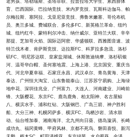
老男孩、塔勒瑞斯、圣塔菲联、拉普拉塔大学生、累西腓体
育、巴西国际、巴拉纳竞技、米内罗竞技、瓦斯科达伽马、帕
尔梅拉斯、塞阿拉、戈亚尼亚竞技、弗鲁米嫩塞、哥伦布机
员、奥兰多城、费城联合、多伦多FC、新英格兰革命、纽约
城、纽约红牛、蒙特利尔冲击、纳什威尔、亚特兰大联、辛辛
那提、芝加哥火焰、国际迈阿密、华盛顿联、西雅图音速、波
特兰伐木者、肯萨斯竞技、达拉斯FC、科罗拉多急流、洛杉
矶FC、明尼苏达联、皇家盐湖城、休斯敦迪纳摩、洛杉矶银
河、温哥华白帽、圣何塞地震、上海上港、北京国安、重庆当
代、河北华夏幸福、石家庄永昌、武汉卓尔、青岛黄海、天津
泰达、广州恒大淘宝、山东鲁能泰山、江苏苏宁易购、上海绿
地申花、深圳佳兆业、广州富力、大连人、河南建业、川崎前
锋、大阪樱花、东京FC、鹿岛鹿角、柏太阳神、名古屋鲸
八、横滨水手、浦和红钻、大阪钢巴、广岛三箭、神户胜利
船、大分三神、札幌冈萨多、横滨FC、鸟栖沙岩、清水鼓
动、仙台维加泰、湘南海洋、北九州向日葵、德岛漩涡、长崎
成功丸、福冈黄蜂、甲府风林、京都不死鸟、磐田喜悦、新泻
天鹅、枥木SC、町田泽维亚、东京绿茵、水户蜀葵、金泽、