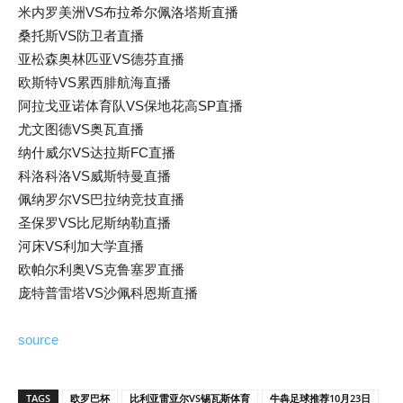
米内罗美洲VS布拉希尔佩洛塔斯直播
桑托斯VS防卫者直播
亚松森奥林匹亚VS德芬直播
欧斯特VS累西腓航海直播
阿拉戈亚诺体育队VS保地花高SP直播
尤文图德VS奥瓦直播
纳什威尔VS达拉斯FC直播
科洛科洛VS威斯特曼直播
佩纳罗尔VS巴拉纳竞技直播
圣保罗VS比尼斯纳勒直播
河床VS利加大学直播
欧帕尔利奥VS克鲁塞罗直播
庞特普雷塔VS沙佩科恩斯直播
source
TAGS
欧罗巴杯
比利亚雷亚尔VS锡瓦斯体育
牛犇足球推荐10月23日