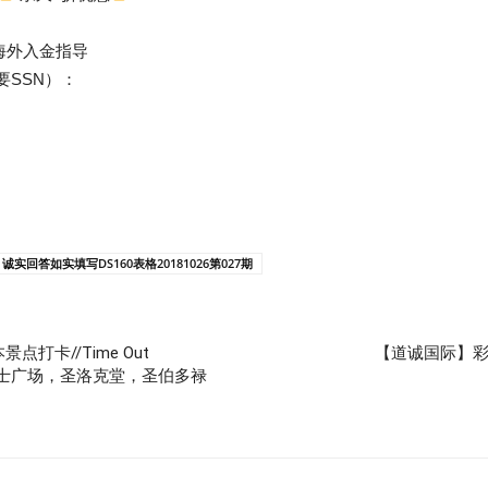
海外入金指导
要SSN）：
诚实回答如实填写DS160表格20181026第027期
打卡//Time Out
【道诚国际】彩
塔店，贾梅士广场，圣洛克堂，圣伯多禄