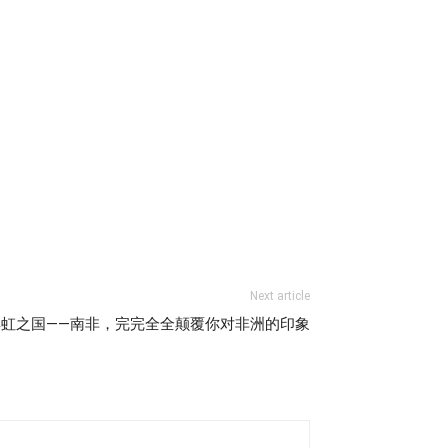
Next article
虹之国——南非，完完全全颠覆你对非洲的印象