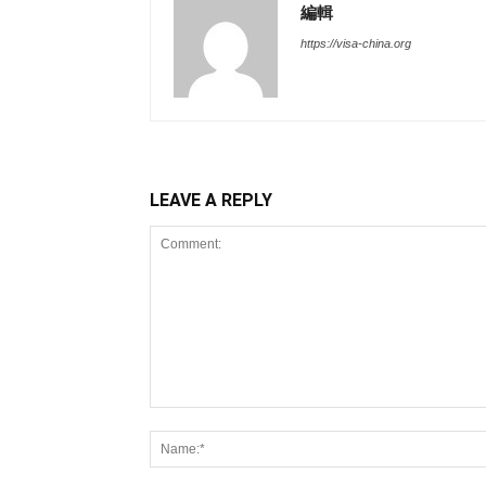
編輯
https://visa-china.org
LEAVE A REPLY