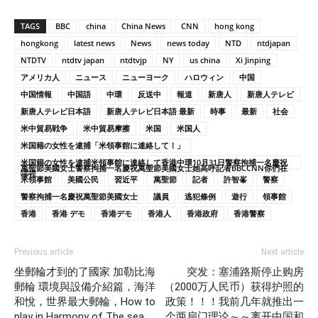
TAGS
BBC
china
China News
CNN
hong kong
hongkong
latest news
News
news today
NTD
ntdjapan
NTDTV
ntdtv japan
ntdtvjp
NY
us china
Xi Jinping
アメリカ人
ニュース
ニューヨーク
ハロウィン
中国
中国情報
中国語
中環
反送中
報道
新唐人
新唐人テレビ
新唐人テレビ日本語
新唐人テレビ日本語 最新
時事
最新
社会
米中貿易戦争
米中貿易摩擦
米国
米国人
米国籍の女性を逮捕「米領事館に連絡して！」
米国籍の女性を逮捕米領事館に連絡して香港中環10月31日警察拘捕一名慶祝
萬聖節美國女士警察拘捕一名慶祝萬聖節美國女士她高呼記者BBCCNN你們在
哪裡
米領事館
美國公民
習近平
萬聖節
記者
許智峯
警察
警察拘捕一名慶祝萬聖節美國女士
議員
逃犯條例
遊行
領事館
香港
香港 デモ
香港デモ
香港人
香港政府
香港警察
Previous article
Next article
坐郵輪才到的了國家 加勒比海
突发：塞浦路斯停止购房
郵輪 環境與設備介紹篇，海洋
（2000万人民币）获得护照的
和悅，世界最大郵輪，How to
政策！！！我前几年就推出一
play in Harmony of The sea,
个两扇门理论～～离开中国和