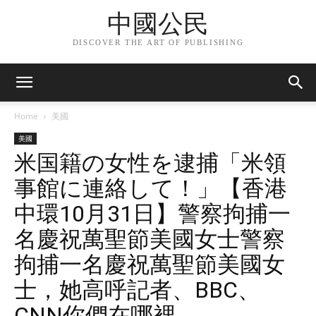
中國公民
DISCOVER THE ART OF PUBLISHING
Home
美國
美國
米国籍の女性を逮捕「米領
事館に連絡して！」【香港
中環10月31日】警察拘捕一
名慶祝萬聖節美國女士警察
拘捕一名慶祝萬聖節美國女
士，她高呼記者、BBC、
CNN你們在哪裡