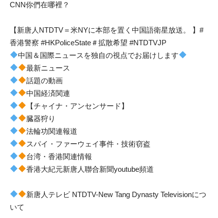
CNN你們在哪裡？
【新唐人NTDTV＝米NYに本部を置く中国語衛星放送。 】#
香港警察 #HKPoliceState＃拡散希望 #NTDTVJP
中国＆国際ニュースを独自の視点でお届けします
最新ニュース
話題の動画
中国経済関連
【チャイナ・アンセンサード】
臓器狩り
法輪功関連報道
スパイ・ファーウェイ事件・技術窃盗
台湾・香港関連情報
香港大紀元新唐人聯合新聞youtube頻道
新唐人テレビ NTDTV-New Tang Dynasty Televisionにつ
いて