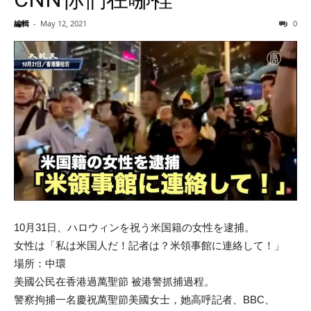
編輯
-
May 12, 2021
0
10月31日、ハロウィンを祝う米国籍の女性を逮捕。
女性は「私は米国人だ！記者は？米領事館に連絡して！」
場所：中環
美國公民在香港過萬聖節 被港警抓捕過程。
警察拘捕一名慶祝萬聖節美國女士，她高呼記者、BBC、