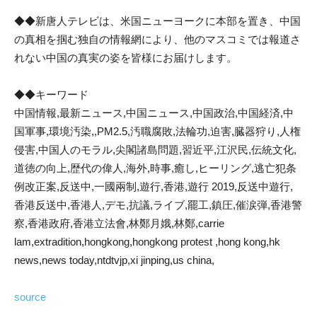
◆◆新唐人テレビは、米国ニューヨークに本部を置き、中国
の真相を掴む独自の情報網により、他のマスコミでは報道さ
れない中国の真実の姿を皆様にお届けします。
◆◆キーワード
中国情報,最新ニュース,中国ニュース,中国政治,中国経済,中
国軍事,環境汚染,,PM2.5,汚職腐敗,法輪功,迫害,臓器狩り,人権
侵害,中国人のモラル,尖閣諸島問題,習近平,江沢民,伝統文化,
道徳の向上,歴代の偉人,海外,時事,癒し,ヒーリング,逃亡犯条
例改正案,反送中,一國兩制,遊行,香港,遊行 2019,反送中遊行,
香港反送中,香港人,デモ,抗議,ライブ,罷工,鎮圧,催涙弾,香港警
察,香港政府,香港立法會,林鄭月娥,林鄭,carrie
lam,extradition,hongkong,hongkong protest ,hong kong,hk
news,news today,ntdtvjp,xi jinping,us china,
source