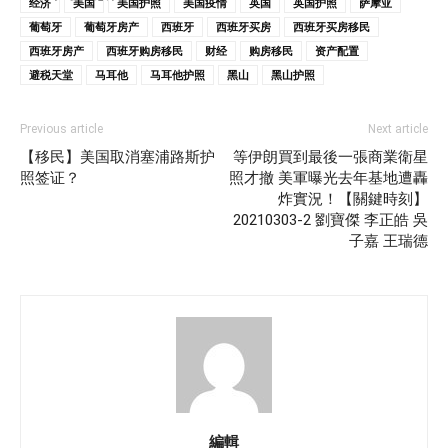
经济
美国
美国护照
美国疫情
英国
英国护照
萨摩亚
葡萄牙
葡萄牙房产
西班牙
西班牙买房
西班牙买房移民
西班牙房产
西班牙购房移民
财经
购房移民
资产配置
避税天堂
马耳他
马耳他护照
黑山
黑山护照
Previous article
Next article
【移民】美国取消塞浦路斯护
等伊朗買到最後一張商業衛星
照签证？
照才撤 美軍曝光去年基地遭轟
炸實況！【關鍵時刻】
20210303-2 劉寶傑 李正皓 吳
子嘉 王瑞德
編輯