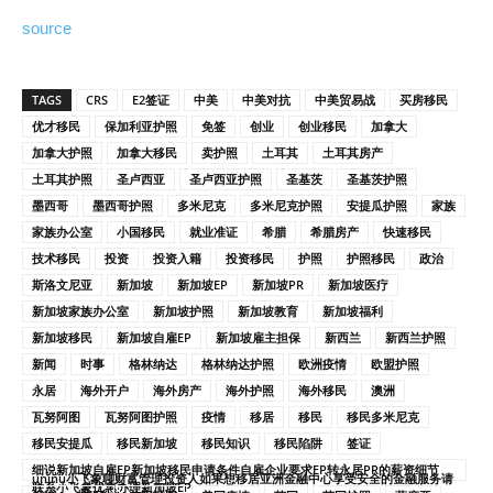
source
TAGS
CRS
E2签证
中美
中美对抗
中美贸易战
买房移民
优才移民
保加利亚护照
免签
创业
创业移民
加拿大
加拿大护照
加拿大移民
卖护照
土耳其
土耳其房产
土耳其护照
圣卢西亚
圣卢西亚护照
圣基茨
圣基茨护照
墨西哥
墨西哥护照
多米尼克
多米尼克护照
安提瓜护照
家族
家族办公室
小国移民
就业准证
希腊
希腊房产
快速移民
技术移民
投资
投资入籍
投资移民
护照
护照移民
政治
斯洛文尼亚
新加坡
新加坡EP
新加坡PR
新加坡医疗
新加坡家族办公室
新加坡护照
新加坡教育
新加坡福利
新加坡移民
新加坡自雇EP
新加坡雇主担保
新西兰
新西兰护照
新闻
时事
格林纳达
格林纳达护照
欧洲疫情
欧盟护照
永居
海外开户
海外房产
海外护照
海外移民
澳洲
瓦努阿图
瓦努阿图护照
疫情
移居
移民
移民多米尼克
移民安提瓜
移民新加坡
移民知识
移民陷阱
签证
细说新加坡自雇EP新加坡移民申请条件自雇企业要求EP转永居PR的薪资细节
unjnu小飞象聊财富管理投资人如果想移居亚洲金融中心享受安全的金融服务请
联系小飞象优惠办理新加坡EP