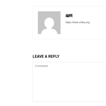
編輯
https://visa-china.org
LEAVE A REPLY