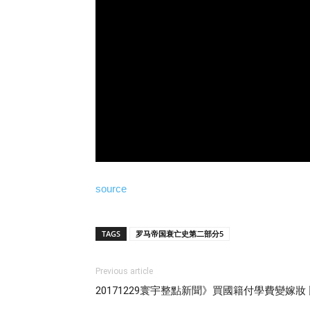
source
TAGS
罗马帝国衰亡史第二部分5
Previous article
20171229寰宇整點新聞》買國籍付學費變嫁