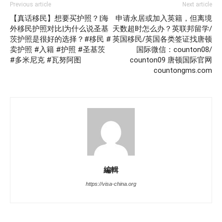
Previous article
Next article
【真话移民】想要买护照？|海
申请永居或加入英籍，但离境
外移民护照对比|为什么说圣基
天数超时怎么办？英联邦留学/
茨护照是很好的选择？#移民 #
英国移民/英国各类签证找唐顿
卖护照 #入籍 #护照 #圣基茨
国际微信：counton08/
#多米尼克 #瓦努阿图
counton09 唐顿国际官网
countongms.com
編輯
https://visa-china.org