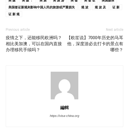
美 媒
美 媒 ：
美 旅
美 旅 游
美 签
美 签 证
美国媒体
美国签证新规则影响中国人民的旅游或严重损失
规 波
规 波 及
证 新
证 新 规
Previous article
Next article
疫情之下，还能移民欧洲吗？
【欧笙说】7000年历史的马耳
相比美加澳，可以在国内直接
他，深度游必去打卡的景点有
办理移民手续吗？
哪些？
編輯
https://visa-china.org