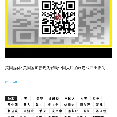
美国媒体: 美国签证新规则影响中国人民的旅游或严重损失
source
TAGS
： 美
： 美 签
业 或 损
中 国 人
人 美
及 中
及 中 国
国 人
媒 ：
媒 ： 美
或 损 失
损 失 严
新 规
新 规 波
旅 游 业
波 及
波 及 中
游 业 或
签 证
签 证 新