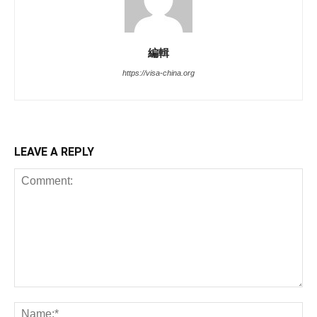
編輯
https://visa-china.org
LEAVE A REPLY