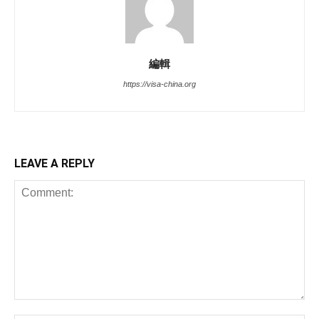
編輯
https://visa-china.org
LEAVE A REPLY