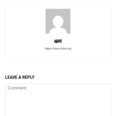
編輯
https://visa-china.org
LEAVE A REPLY