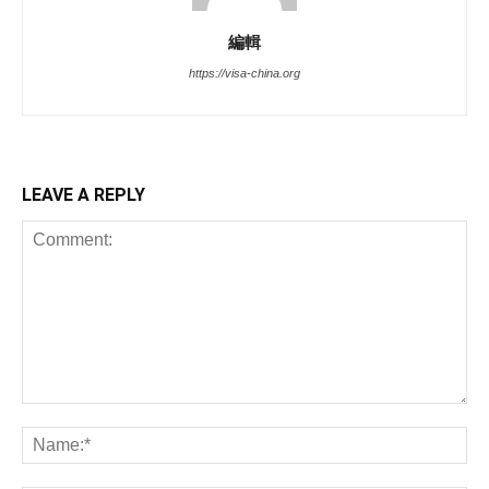
編輯
https://visa-china.org
LEAVE A REPLY