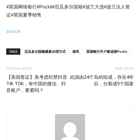
#英国网络银行#Pockit#厄瓜多尔国籍#波兰大选#波兰法人签
证#英国夏季销售
source
TAGS
厄瓜多尔国籍最新办理方式
移民
英国银行开户新选择Pockit
Previous article
Next article
【美国签证】美考虑封禁抖音
此国由24个岛屿组成，存在4年
TIK TOK，有中国的微信、抖
后，分裂成9个国家
音账户，要紧吗？