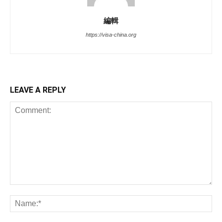
編輯
https://visa-china.org
LEAVE A REPLY