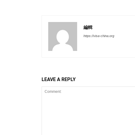
編輯
https://visa-china.org
LEAVE A REPLY