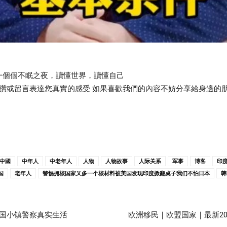
一個個不眠之夜，讀懂世界，讀懂自己
點讚或留言表達您真實的感受 如果喜歡我們的內容不妨分享給身邊的
中國
中年人
中老年人
人物
人物故事
人际关系
军事
博客
印
国
老年人
警惕拥核国家又多一个核材料被美国发现印度掀翻桌子我们不怕日本
韩
美国小镇警察真实生活
欧洲移民｜欧盟国家｜最新2