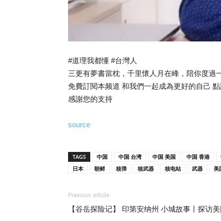
#道理我都懂 #台灣人
三更有夢書當枕，千里懷人月在峰，陪你度過
免費訂閱本频道 和我們一起成為更好的自己 
感謝您的支持
source
TAGS
中国
中国 台湾
中国 美国
中国 香港
日本
朝鲜
核弹
核武器
核电站
武器
美
Previous article
【谷岳探险记】 印第安纳州 小城故事丨探访