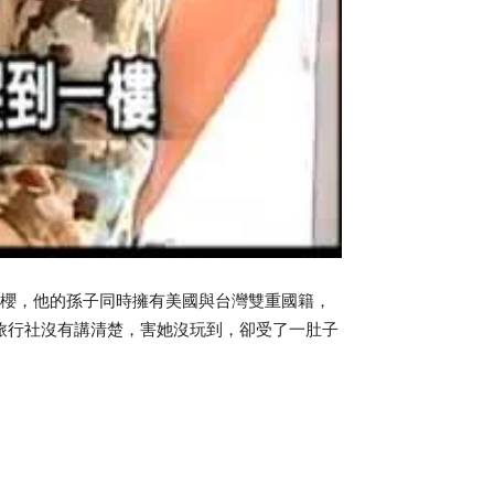
賞櫻，他的孫子同時擁有美國與台灣雙重國籍，
旅行社沒有講清楚，害她沒玩到，卻受了一肚子