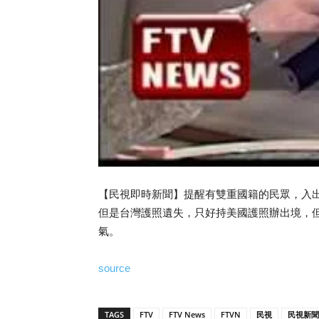
【民視即時新聞】提醒有雙重國籍的民眾，入
但是台灣護照遺失，只好持美國護照辦出境，
氣。
source
TAGS
FTV
FTV News
FTVN
民視
民視新聞