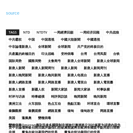
source
TAGS
NTD
NTDTV
一周經濟回顧
一周经济回顾
中共战狼
中共霸权
中国
中国透视
中國大陸新聞
中國透視
中非論壇新唐人
全球新聞
全球新闻
共产党的终极目的
共產黨的終極目的
印太战略
变种病毒
台湾
台湾凤梨
台铁
国际局势
國際局勢
太鲁阁号
新唐人全球新聞
新唐人全球新闻
新唐人新聞
新唐人新聞周刊
新唐人新闻
新唐人新闻周刊
新唐人晚間新聞
新唐人晚间新闻
新唐人电视台
新唐人直播
新唐人網路直播
新唐人网路直播
新唐人電視台
新唐人電視臺
新唐人首播
新疆人权
新聞大家談
新闻大家谈
时事纵横
时评与访谈
時事縱橫
時評與訪談
晚間新聞
晚间新闻
澳洲立法
火车脱轨
热点互动
熱點互動
环球直击
環球直擊
秦鵬觀察
秦鹏观察
網路直播
缅甸
缅甸政变
网路直播
美国
蓬佩奧
變種病毒
變種病毒Omicron傳染迅速多國限制非洲旅行澳洲将立法社媒要为诽谤内容负
责中非論壇降級召開法媒評論指幻想破滅聖誕將至歐洲各國提早點亮節日燈飾
非洲
魔鬼在統治著我們的世界
魔鬼在统治着我们的世界