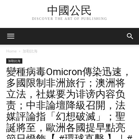
中國公民
DISCOVER THE ART OF PUBLISHING
Home
加勒比海
加勒比海
變種病毒Omicron傳染迅速，
多國限制非洲旅行；澳洲将
立法，社媒要为诽谤内容负
责；中非論壇降級召開，法
媒評論指「幻想破滅」；聖
誕將至，歐洲各國提早點亮
節日燈飾【 #環球直擊 】｜#