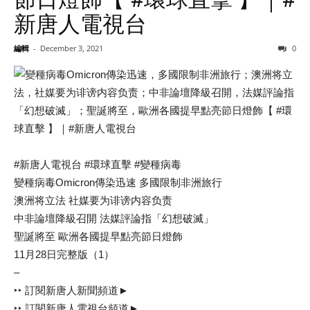
新唐人電視台
編輯
-
December 3, 2021
0
#新唐人電視台 #環球直擊 #變種病毒
變種病毒Omicron傳染迅速 多國限制非洲旅行
澳洲将立法 社媒要为诽谤内容负责
中非論壇降級召開 法媒評論指「幻想破滅」
聖誕將至 歐洲各國提早點亮節日燈飾
11月28日完整版（1）
–
‣‣ 訂閱新唐人新聞頻道►
‣‣ 訂閱新唐人電視台頻道►