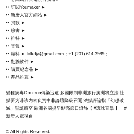
‣‣ 訂閱Youmaker ►
‣‣ 新唐人官方網站 ►
‣‣ 捐款 ►
‣‣ 臉書 ►
‣‣ 推特 ►
‣‣ 電報 ►
‣‣ 爆料 ► talkdjy@gmail.com；+1 (201) 614-3989；
‣‣ 翻牆軟件 ►
‣‣ 購買紀念品 ►
‣‣ 產品推薦 ►
變種病毒Omicron傳染迅速 多國限制非洲旅行澳洲将立法 社
媒要为诽谤内容负责中非論壇降級召開 法媒評論指「幻想破
滅」聖誕將至 歐洲各國提早點亮節日燈飾【 #環球直擊 】｜#
新唐人電視台
© All Rights Reserved.