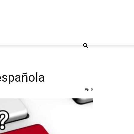
spañola
0