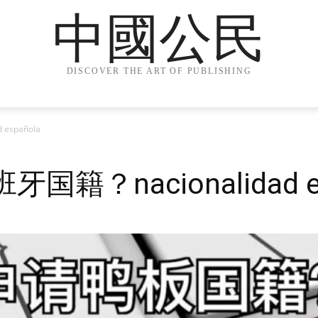
中國公民
DISCOVER THE ART OF PUBLISHING
española
牙国籍？nacionalidad e