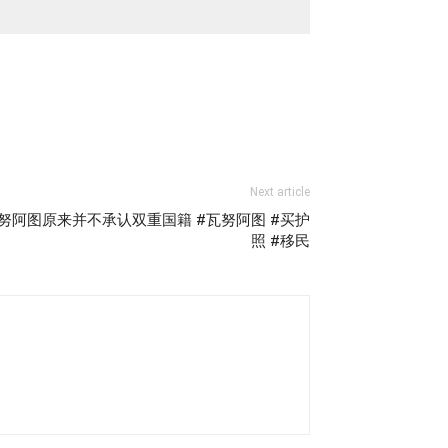
Next article
阿图原来并不承认双重国籍 #瓦努阿图 #买护
照 #移民