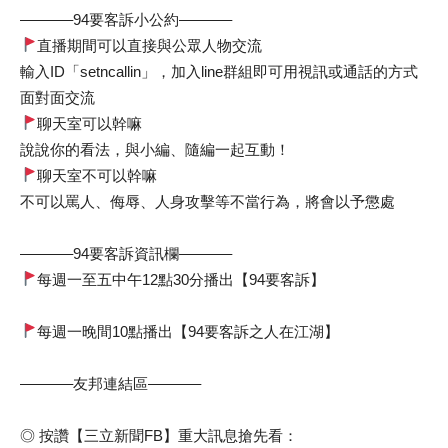
———–94要客訴小公約———–
直播期間可以直接與公眾人物交流
輸入ID「setncallin」，加入line群組即可用視訊或通話的方式
面對面交流
聊天室可以幹嘛
說說你的看法，與小編、隨編一起互動！
聊天室不可以幹嘛
不可以罵人、侮辱、人身攻擊等不當行為，將會以予懲處
———–94要客訴資訊欄———–
每週一至五中午12點30分播出【94要客訴】
每週一晚間10點播出【94要客訴之人在江湖】
———–友邦連結區———–
◎ 按讚【三立新聞FB】重大訊息搶先看：