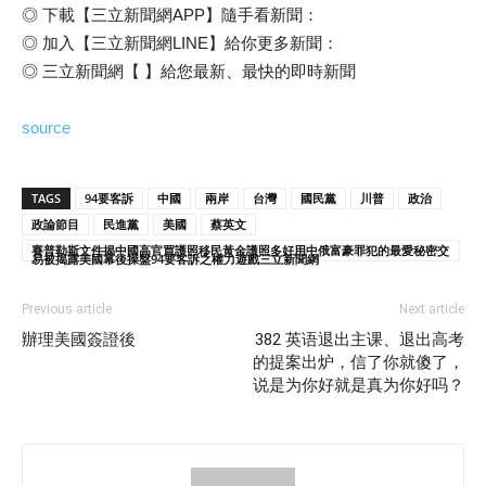
◎ 下載【三立新聞網APP】隨手看新聞：
◎ 加入【三立新聞網LINE】給你更多新聞：
◎ 三立新聞網【 】給您最新、最快的即時新聞
source
TAGS
94要客訴
中國
兩岸
台灣
國民黨
川普
政治
政論節目
民進黨
美國
蔡英文
賽普勒斯文件揭中國高官買護照移民黃金護照多好用中俄富豪罪犯的最愛秘密交
易被揭露美國幕後操盤94要客訴之權力遊戲三立新聞網
Previous article
Next article
辦理美國簽證後
382 英语退出主课、退出高考
的提案出炉，信了你就傻了，
说是为你好就是真为你好吗？