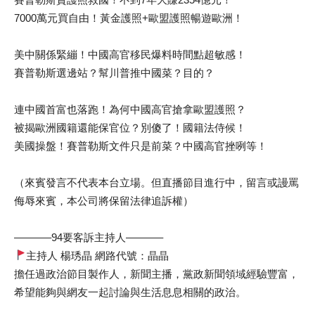
7000萬元買自由！黃金護照+歐盟護照暢遊歐洲！
美中關係緊繃！中國高官移民爆料時間點超敏感！
賽普勒斯選邊站？幫川普推中國菜？目的？
連中國首富也落跑！為何中國高官搶拿歐盟護照？
被揭歐洲國籍還能保官位？別傻了！國籍法侍候！
美國操盤！賽普勒斯文件只是前菜？中國高官挫咧等！
（來賓發言不代表本台立場。但直播節目進行中，留言或謾罵
侮辱來賓，本公司將保留法律追訴權）
———–94要客訴主持人———–
主持人 楊琇晶 網路代號：晶晶
擔任過政治節目製作人，新聞主播，黨政新聞領域經驗豐富，
希望能夠與網友一起討論與生活息息相關的政治。