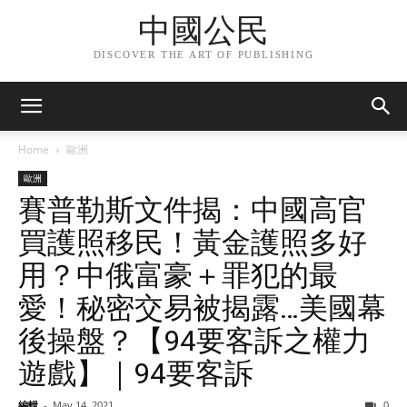
中國公民
DISCOVER THE ART OF PUBLISHING
Home
歐洲
歐洲
賽普勒斯文件揭：中國高官
買護照移民！黃金護照多好
用？中俄富豪＋罪犯的最
愛！秘密交易被揭露…美國幕
後操盤？【94要客訴之權力
遊戲】｜94要客訴
編輯
-
May 14, 2021
0