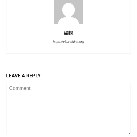
編輯
https://visa-china.org
LEAVE A REPLY