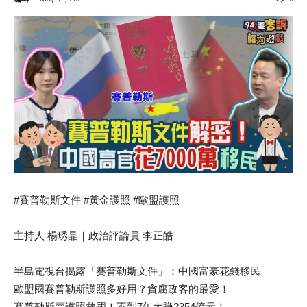
#賽普勒斯文件 #黃金護照 #歐盟護照
主持人 楊琇晶｜政治評論員 李正皓
半島電視台揭露「賽普勒斯文件」：中國富豪花錢移民
歐盟國賽普勒斯護照多好用？貪腐政客的最愛！
賽普勒斯賣護照救國！不到7年大賺2354億元！