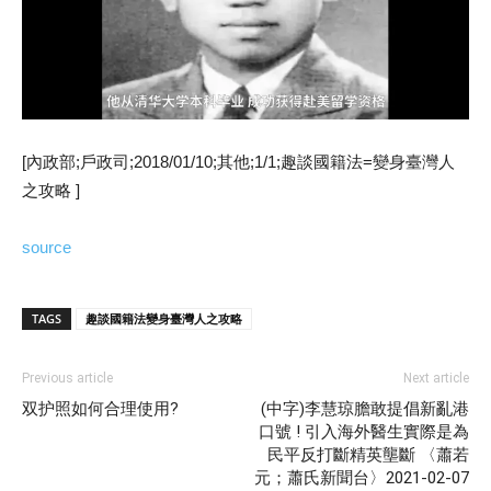
[內政部;戶政司;2018/01/10;其他;1/1;趣談國籍法=變身臺灣人
之攻略 ]
source
TAGS
趣談國籍法變身臺灣人之攻略
Previous article
Next article
双护照如何合理使用?
(中字)李慧琼膽敢提倡新亂港
口號 ! 引入海外醫生實際是為
民平反打斷精英壟斷 〈蕭若
元；蕭氏新聞台〉2021-02-07