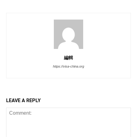
編輯
https://visa-china.org
LEAVE A REPLY