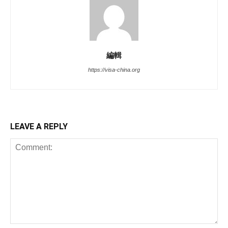
編輯
https://visa-china.org
LEAVE A REPLY