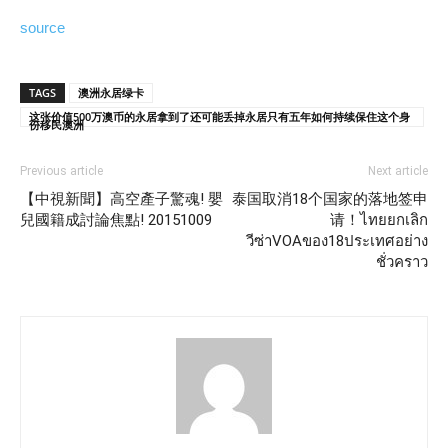
source
TAGS
澳洲永居绿卡
这张价值500万澳币的永居拿到了还可能丢掉永居只有五年如何持续保住这个身
份移民澳洲
Previous article
Next article
【中視新聞】高空產子驚魂! 嬰
泰国取消18个国家的落地签申
兒國籍成討論焦點! 20151009
请！ไทยยกเลิก
วีซ่าVOAของ18ประเทศอย่าง
ชั่วคราว