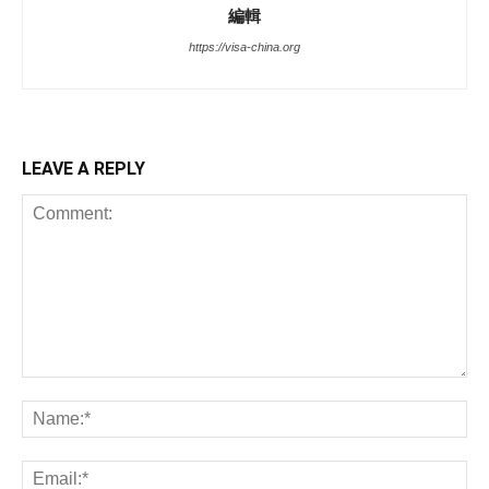
編輯
https://visa-china.org
LEAVE A REPLY