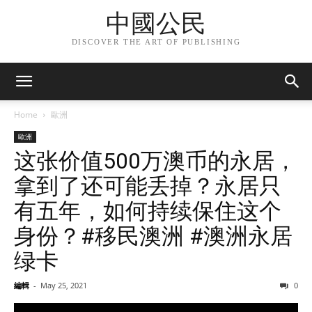
中國公民
DISCOVER THE ART OF PUBLISHING
Home
歐洲
歐洲
这张价值500万澳币的永居，
拿到了还可能丢掉？永居只
有五年，如何持续保住这个
身份？#移民澳洲 #澳洲永居
绿卡
編輯
-
May 25, 2021
0