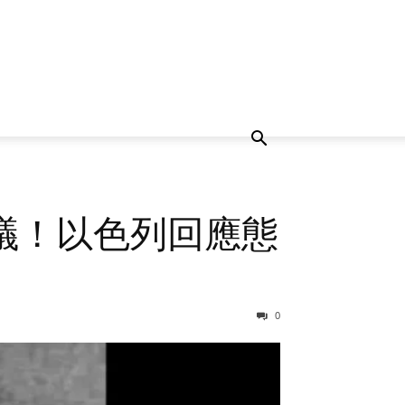
議！以色列回應態
0