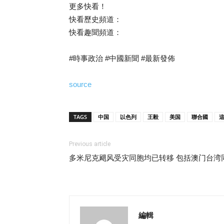
更多快看！
快看歷史頻道：
快看趣聞頻道：
#時事政治 #中國新聞 #最新發佈
source
TAGS
中国
以色列
王毅
美国
聯合國
Previous article
多米尼克飓风受灾同胞均已转移 包括澳门台湾
編輯