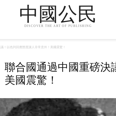
中國公民
DISCOVER THE ART OF PUBLISHING
決議！以色列回應態度讓人非常意外！美國震驚！
！聯合國通過中國重磅決
！美國震驚！