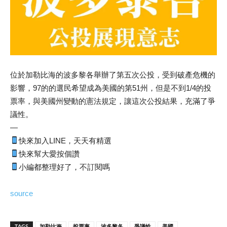
位於加勒比海的波多黎各舉辦了第五次公投，受到破產危機的
影響，97的的選民希望成為美國的第51州，但是不到1/4的投
票率，與美國州變動的憲法規定，讓這次公投結果，充滿了爭
議性。
—
快來加入LINE，天天有精選
快來幫大愛按個讚
小編都整理好了，不訂閱嗎
source
TAGS
加勒比海
投票率
波多黎各
爭議性
美國