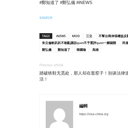
#鄭知道了 #鄭弘儀 #iNEWS
source
TAGS
iNEWS
MOD
三立
不幫台商伸張權益反
朱立倫軟趴趴不敢亂講話quot不予置評quot一腳踢開
民
鄭弘儀
鄭知道了
韓國瑜
高雄
Previous article
踏破铁鞋无觅处，那人却在逛窑子！别谈法律
活！
編輯
https://visa-china.org