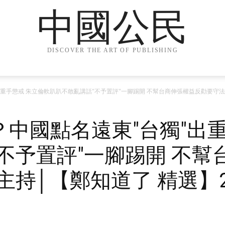
中國公民
DISCOVER THE ART OF PUBLISHING
手懲戒 朱立倫軟趴趴不敢亂講話"不予置評"一腳踢開 不幫台商伸張權益反勸要守法…│鄭
中國點名遠東"台獨"出重
不予置評"一腳踢開 不幫
持│【鄭知道了 精選】20