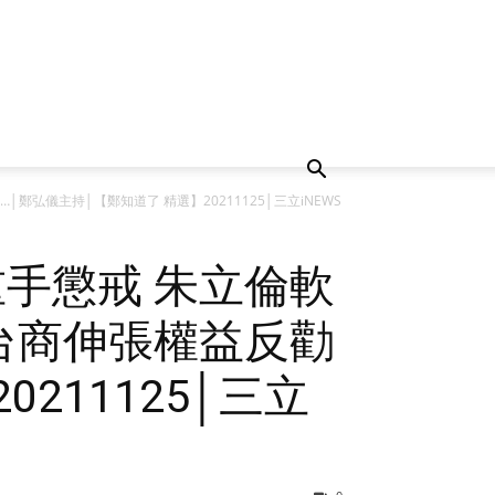
弘儀主持│【鄭知道了 精選】20211125│三立iNEWS
手懲戒 朱立倫軟
台商伸張權益反勸
211125│三立