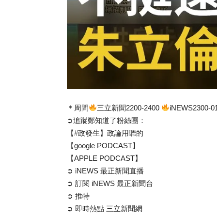
＊周間
三立新聞2200-2400
iNEWS2300-0
➲追蹤鄭知道了粉絲團：
【#政發生】政論用聽的
【google PODCAST】
【APPLE PODCAST】
➲ iNEWS 最正新聞直播
➲ 訂閱 iNEWS 最正新聞台
➲ 推特
➲ 即時熱點 三立新聞網