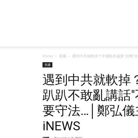
Home
美國
遇到中共就軟掉？中國點名遠東"台獨"出重
美國
遇到中共就軟掉？
趴趴不敢亂講話"
要守法…│鄭弘儀主
iNEWS