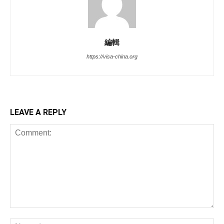
編輯
https://visa-china.org
LEAVE A REPLY