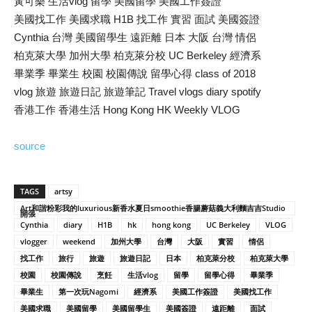
黃可樂 生活vlog 留學 美國留學 美國工作簽證
美國找工作 美國求職 H1B 找工作 實習 面試 美國簽證
Cynthia 台灣 美國留學生 遠距離 日本 大阪 台灣 情侶
柏克萊大學 加州大學 柏克萊分校 UC Berkeley 經濟系
畢業季 畢業生 校園 校園傳說 留學心得 class of 2018
vlog 旅遊 旅遊日記 旅遊筆記 Travel vlogs diary spotify
香港工作 香港生活 Hong Kong HK Weekly VLOG
source
TAGS
artsy
Art和諧粉彩我的luxurious新香水夏日smoothie香腸蘑菇義大利麵吉吉Studio
開張
Cynthia
diary
H1B
hk
hong kong
UC Berkeley
VLOG
vlogger
weekend
加州大學
台灣
大阪
實習
情侶
找工作
旅行
旅遊
旅遊日記
日本
柏克萊分校
柏克萊大學
校園
校園傳說
烹飪
生活vlog
留學
留學心得
畢業季
畢業生
第一次玩Nagomi
經濟系
美國工作簽證
美國找工作
美國求職
美國留學
美國留學生
美國簽證
遠距離
面試