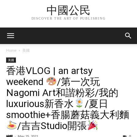
中國公民
DISCOVER THE ART OF PUBLISHING
Home
美國
美國
香港VLOG | an artsy
weekend
/第一次玩
Nagomi Art和諧粉彩/我的
luxurious新香水
/夏日
smoothie+香腸蘑菇義大利麵
/吉吉Studio開張
編輯
-
May 25, 2021
0