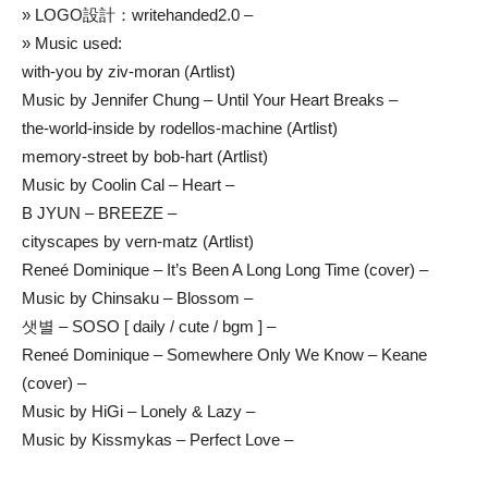
» LOGO設計：writehanded2.0 –
» Music used:
with-you by ziv-moran (Artlist)
Music by Jennifer Chung – Until Your Heart Breaks –
the-world-inside by rodellos-machine (Artlist)
memory-street by bob-hart (Artlist)
Music by Coolin Cal – Heart –
B JYUN – BREEZE –
cityscapes by vern-matz (Artlist)
Reneé Dominique – It’s Been A Long Long Time (cover) –
Music by Chinsaku – Blossom –
샛별 – SOSO [ daily / cute / bgm ] –
Reneé Dominique – Somewhere Only We Know – Keane
(cover) –
Music by HiGi – Lonely & Lazy –
Music by Kissmykas – Perfect Love –