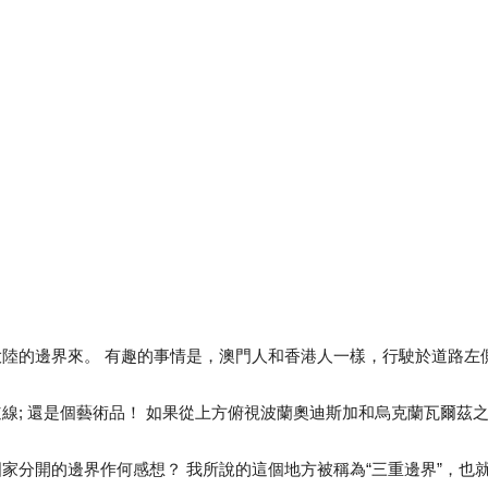
大陸的邊界來。 有趣的事情是，澳門人和香港人一樣，行駛於道路左
線; 還是個藝術品！ 如果從上方俯視波蘭奧迪斯加和烏克蘭瓦爾茲之
國家分開的邊界作何感想？ 我所說的這個地方被稱為“三重邊界”，