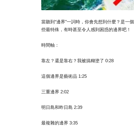
當聽到“邊界”一詞時，你會先想到什麼？是一
些最特殊，有時甚至令人感到困惑的邊界吧！
時間軸：
靠左？還是靠右？我被搞糊塗了 0:28
這個邊界是藝術品 1:25
三重邊界 2:02
明日島和昨日島 2:39
最複雜的邊界 3:35