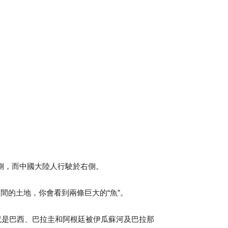
側，而中國大陸人行駛於右側。
間的土地，你會看到兩條巨大的“魚”。
也就是巴西、巴拉圭和阿根廷被伊瓜蘇河及巴拉那