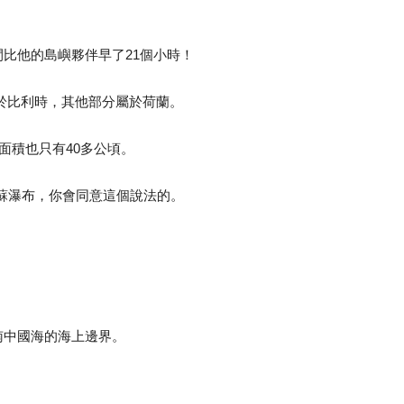
比他的島嶼夥伴早了21個小時！
於比利時，其他部分屬於荷蘭。
面積也只有40多公頃。
瓜蘇瀑布，你會同意這個說法的。
南中國海的海上邊界。