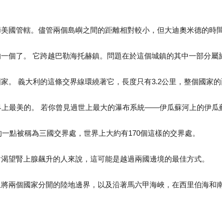
歸美國管轄。儘管兩個島嶼之間的距離相對較小，但大迪奧米德的時間
的一個了。 它跨越巴勒海托赫鎮。問題在於這個城鎮的其中一部分屬
家。 義大利的這條交界線環繞著它，長度只有3.2公里，整個國家的
是世界上最美的。 若你曾見過世上最大的瀑布系統——伊瓜蘇河上的伊
相遇的一點被稱為三國交界處，世界上大約有170個這樣的交界處。
對渴望腎上腺飆升的人來說，這可能是越過兩國邊境的最佳方式。
上將兩個國家分開的陸地邊界，以及沿著馬六甲海峽，在西里伯海和