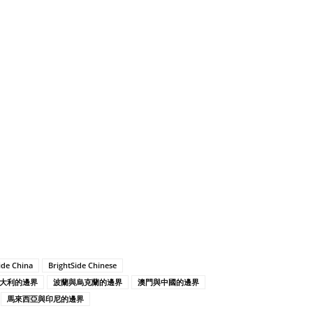
ide China
BrightSide Chinese
大利的邊界
波蘭與烏克蘭的邊界
澳門與中國的邊界
馬來西亞與印尼的邊界