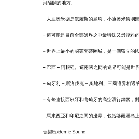
河隔開的地方。
– 大迪奧米德是俄羅斯的島嶼，小迪奧米德則
– 這可能是目前全部邊界之中最特殊又最複雜
– 世界上最小的國家梵蒂岡城，是一個獨立的國
– 巴西 – 阿根廷。這兩國之間的邊界可能
– 匈牙利 – 斯洛伐克 – 奧地利。三國邊界
– 有條連接西班牙和葡萄牙的高空滑行鋼索，
– 馬來西亞和印尼之間的邊界，包括婆羅洲島
音樂Epidemic Sound