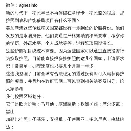
微信：agnesinfo
新的时代下，移民早已不再停留在拿绿卡，移民监的程度。那
护照到底和传统移民项目有什么不同？
美加新澳这些传统移民国家都没有一步到位的护照身份。他们
发放的是永居身份。他们要通过严格繁琐的移民要求，考察你
的学历、外语水平、个人成就等等，过程繁琐周期漫长。
这些护照项目统统不需要。因为这些国家可以通过直接投资行
为换取护照。目前能直接投资换护照的这几个国家，申请要求
都非常简单，办理速度也只要几个月至一年多。
这边我整理了目前全球有合法稳定的通过投资即可入籍获得护
照的项目，并且均在政府官网上可以查到相关法案及指导。给
大家参考
我们按照区域划分：
它们是欧盟护照：马耳他，塞浦路斯；欧洲护照：摩尔多瓦；
黑山
加勒比护照：圣基茨，安提瓜，圣卢西亚，多米尼克，格林纳
达；