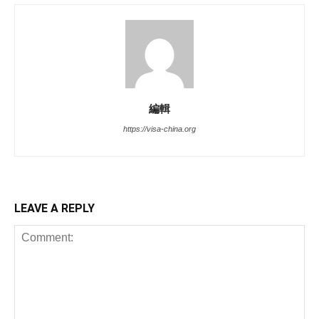
編輯
https://visa-china.org
LEAVE A REPLY