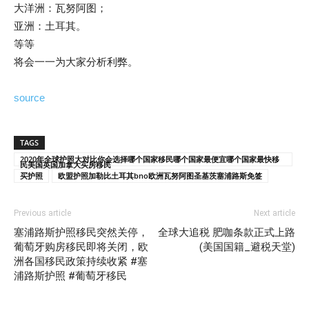
大洋洲：瓦努阿图；
亚洲：土耳其。
等等
将会一一为大家分析利弊。
source
TAGS
2020年全球护照大对比你会选择哪个国家移民哪个国家最便宜哪个国家最快移
民美国英国加拿大买房移民
买护照
欧盟护照加勒比土耳其bno欧洲瓦努阿图圣基茨塞浦路斯免签
Previous article
Next article
塞浦路斯护照移民突然关停，
全球大追税 肥咖条款正式上路
葡萄牙购房移民即将关闭，欧
(美国国籍_避税天堂)
洲各国移民政策持续收紧 #塞
浦路斯护照 #葡萄牙移民