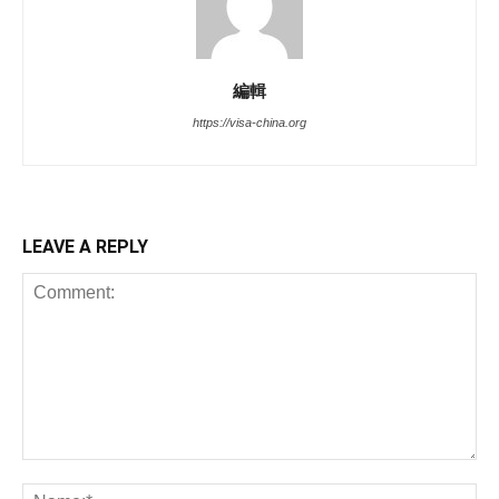
編輯
https://visa-china.org
LEAVE A REPLY