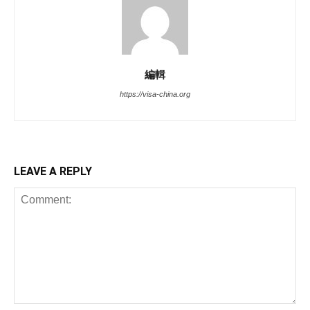
編輯
https://visa-china.org
LEAVE A REPLY