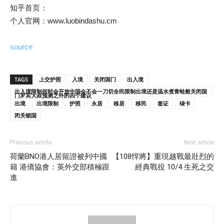
知乎首页：
个人官网：www.luobindashu.cm
source
TAGS
上交护照
入境
关闭国门
出入境
出入境限制何时会开放中国会不会一刀切全民限制出境还是温水煮青蛙般关闭国
门罗宾大叔预测之外的四个建议
出境
出境限制
护照
永居
移居
移民
签证
绿卡
闭关锁国
Previous article
Next article
荷蘭BNO港人居留證被列中國
【108悍將】重現越戰最壯烈的
籍 港僑協會：英外交部積極跟
經典戰役 10/4 生死之交
進