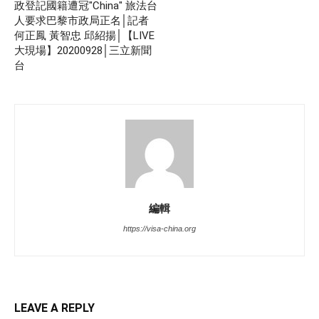
政登記國籍遭冠"China" 旅法台
人要求巴黎市政局正名│記者
何正鳳 黃智忠 邱紹揚│【LIVE
大現場】20200928│三立新聞
台
編輯
https://visa-china.org
LEAVE A REPLY