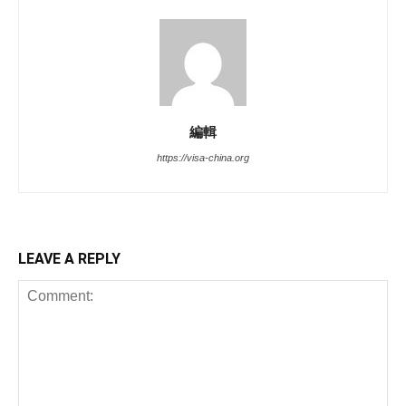
編輯
https://visa-china.org
LEAVE A REPLY