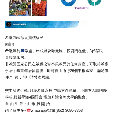
希臘25萬歐元買樓移民
#簡介​
希臘屬於
歐盟、申根國及歐元區，投資門檻低，3代移民，
直接拿永居。
非歐盟國家公民在希臘投資25萬歐元於任何房產，可取得希臘
永居；獲首年居留證後，即可自由通行26個申根國家。滿足條
件7年後，可申請希臘國籍。
交申請後6-9個月獲希臘永居,申請文件簡單。小朋友入讀國際
學校,輕鬆學懂4國語言,增加升讀名牌大學的機會。
自 由 生 活 • 由 希 臘 開 始
想了解更多~
whatsapp/致電(852) 3686-3868