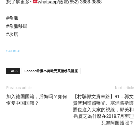
想了解更多~
whatsapp/致電(852) 3686-3868
#希臘​
#希臘移民​
#永居
source
TAGS
Ceeoee希臘25萬歐元買樓移民講座
Previous article
Next article
加入德国国籍，后悔吗？如何
【村騙郭文貴末路】91：郭文
恢复中国国籍？
貴智利護照曝光、塞浦路斯護
照也進入大家的視線，郭美和
岳慶芝為什麼在2018.7月辦理
瓦努阿圖護照？