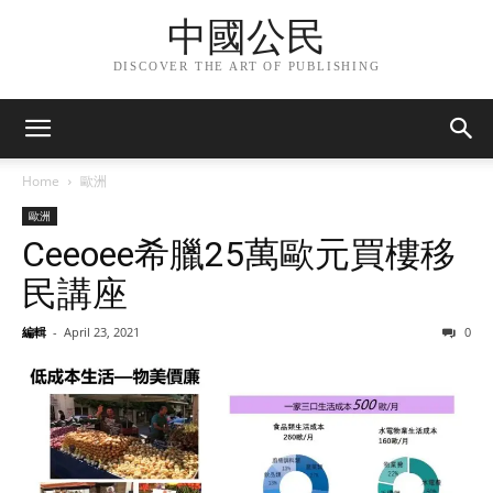
中國公民
DISCOVER THE ART OF PUBLISHING
Home
歐洲
歐洲
Ceeoee希臘25萬歐元買樓移
民講座
編輯
-
April 23, 2021
0